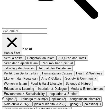
2
hasil
Hapus filter
Semua artikel
Pengetahuan Islam
Al-Qur'an dan Tafsir
Sirah dan Sejarah Islam
Pertumbuhan Spiritual
Teknologi dan Inovasi
Tempat dan Perjalanan
Politik dan Berita Terkini
Humanitarian Causes
Health & Wellness
Ekonomi dan Keuangan
Arts & Culture
Society & Community
Women in Islam
Food & Halal Lifestyle
Science & Nature
Education & Learning
Interfaith & Dialogue
Media & Entertainment
Environment & Sustainability
Inspiration & Stories
#
hijrah
(
2
)
keluarga muslim
(
2
)
aplikasi
(
2
)
pengasuhan islami
(
2
)
piala dunia 2026
(
2
)
piala dunia fifa 2026
(
2
)
gaza
(
1
)
palestina
(
1
)