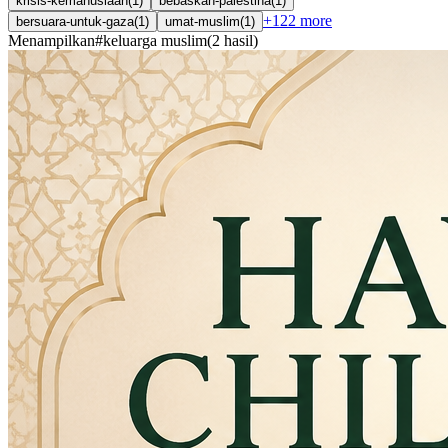
krisis-kemanusiaan
(
1
)
bebaskan-palestina
(
1
)
+
122
more
bersuara-untuk-gaza
(
1
)
umat-muslim
(
1
)
Menampilkan
#
keluarga muslim
(
2
hasil
)