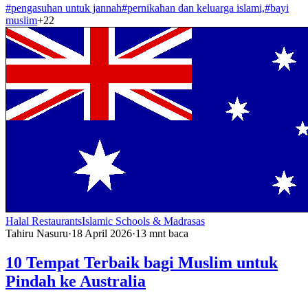
#
pengasuhan untuk jannah
#
pernikahan dan keluarga islami,
#
bayi
muslim
+
22
Halal Restaurants
Islamic Schools & Madrasas
Tahiru Nasuru
·
18 April 2026
·
13
mnt baca
10 Tempat Terbaik bagi Muslim untuk
Pindah ke Australia