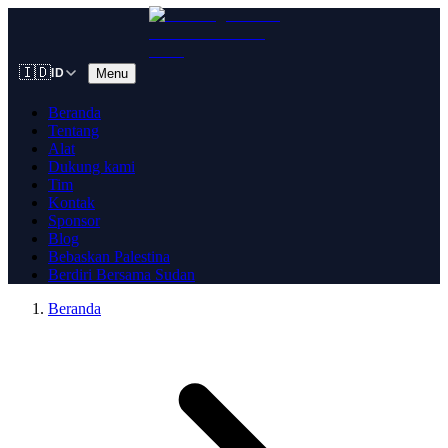
🇮🇩
Menu
ID
Beranda
Tentang
Alat
Dukung kami
Tim
Kontak
Sponsor
Blog
Bebaskan Palestina
Berdiri Bersama Sudan
Beranda