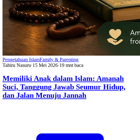
Pengetahuan Islam
Family & Parenting
Tahiru Nasuru
·
15 Mei 2026
·
19
mnt baca
Memiliki Anak dalam Islam: Amanah
Suci, Tanggung Jawab Seumur Hidup,
dan Jalan Menuju Jannah