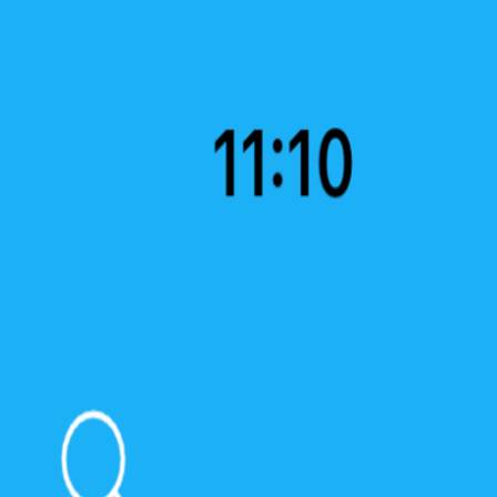
🇮🇩
Menu
ID
Beranda
Tentang
Alat
Dukung kami
Tim
Kontak
Sponsor
Blog
Bebaskan Palestina
Berdiri Bersama Sudan
Beranda