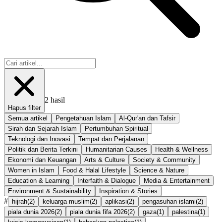
2
hasil
Hapus filter
Semua artikel
Pengetahuan Islam
Al-Qur'an dan Tafsir
Sirah dan Sejarah Islam
Pertumbuhan Spiritual
Teknologi dan Inovasi
Tempat dan Perjalanan
Politik dan Berita Terkini
Humanitarian Causes
Health & Wellness
Ekonomi dan Keuangan
Arts & Culture
Society & Community
Women in Islam
Food & Halal Lifestyle
Science & Nature
Education & Learning
Interfaith & Dialogue
Media & Entertainment
Environment & Sustainability
Inspiration & Stories
#
hijrah
(
2
)
keluarga muslim
(
2
)
aplikasi
(
2
)
pengasuhan islami
(
2
)
piala dunia 2026
(
2
)
piala dunia fifa 2026
(
2
)
gaza
(
1
)
palestina
(
1
)