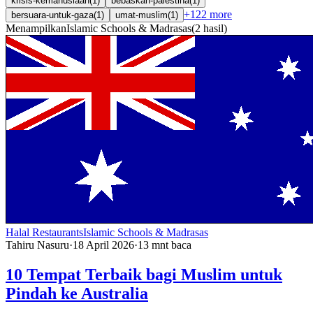
krisis-kemanusiaan
(
1
)
bebaskan-palestina
(
1
)
+
122
more
bersuara-untuk-gaza
(
1
)
umat-muslim
(
1
)
Menampilkan
Islamic Schools & Madrasas
(
2
hasil
)
Halal Restaurants
Islamic Schools & Madrasas
Tahiru Nasuru
·
18 April 2026
·
13
mnt baca
10 Tempat Terbaik bagi Muslim untuk
Pindah ke Australia