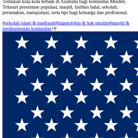
Temukan kota-kota terbaik di Australia bagi komunitas Muslim.
Telusuri persentase populasi, masjid, fasilitas halal, sekolah,
perumahan, transportasi, serta tips bagi keluarga dan profesional.
#
sekolah islam & madrasah
#
islamofobia & hak muslim
#
masjid &
pembangunan komunitas
+
9