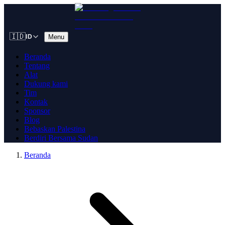
🇮🇩
Menu
ID
Beranda
Tentang
Alat
Dukung kami
Tim
Kontak
Sponsor
Blog
Bebaskan Palestina
Berdiri Bersama Sudan
Beranda