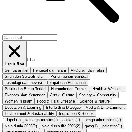
1
hasil
Hapus filter
Semua artikel
Pengetahuan Islam
Al-Qur'an dan Tafsir
Sirah dan Sejarah Islam
Pertumbuhan Spiritual
Teknologi dan Inovasi
Tempat dan Perjalanan
Politik dan Berita Terkini
Humanitarian Causes
Health & Wellness
Ekonomi dan Keuangan
Arts & Culture
Society & Community
Women in Islam
Food & Halal Lifestyle
Science & Nature
Education & Learning
Interfaith & Dialogue
Media & Entertainment
Environment & Sustainability
Inspiration & Stories
#
hijrah
(
2
)
keluarga muslim
(
2
)
aplikasi
(
2
)
pengasuhan islami
(
2
)
piala dunia 2026
(
2
)
piala dunia fifa 2026
(
2
)
gaza
(
1
)
palestina
(
1
)