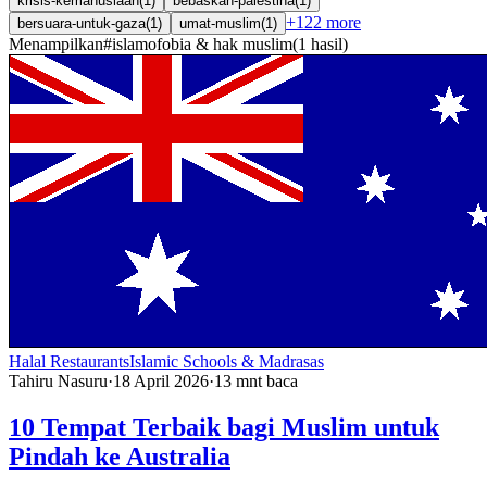
krisis-kemanusiaan
(
1
)
bebaskan-palestina
(
1
)
+
122
more
bersuara-untuk-gaza
(
1
)
umat-muslim
(
1
)
Menampilkan
#
islamofobia & hak muslim
(
1
hasil
)
Halal Restaurants
Islamic Schools & Madrasas
Tahiru Nasuru
·
18 April 2026
·
13
mnt baca
10 Tempat Terbaik bagi Muslim untuk
Pindah ke Australia