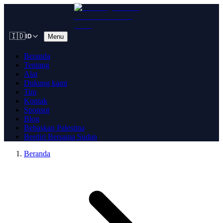
🇮🇩
Menu
ID
Beranda
Tentang
Alat
Dukung kami
Tim
Kontak
Sponsor
Blog
Bebaskan Palestina
Berdiri Bersama Sudan
Beranda