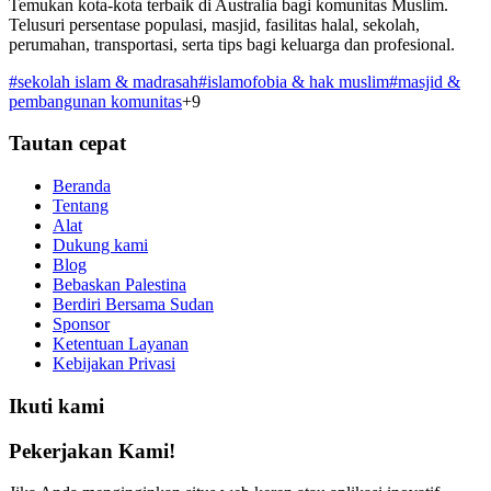
Temukan kota-kota terbaik di Australia bagi komunitas Muslim.
Telusuri persentase populasi, masjid, fasilitas halal, sekolah,
perumahan, transportasi, serta tips bagi keluarga dan profesional.
#
sekolah islam & madrasah
#
islamofobia & hak muslim
#
masjid &
pembangunan komunitas
+
9
Tautan cepat
Beranda
Tentang
Alat
Dukung kami
Blog
Bebaskan Palestina
Berdiri Bersama Sudan
Sponsor
Ketentuan Layanan
Kebijakan Privasi
Ikuti kami
Pekerjakan Kami!