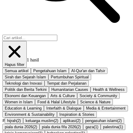
1
hasil
Hapus filter
Semua artikel
Pengetahuan Islam
Al-Qur'an dan Tafsir
Sirah dan Sejarah Islam
Pertumbuhan Spiritual
Teknologi dan Inovasi
Tempat dan Perjalanan
Politik dan Berita Terkini
Humanitarian Causes
Health & Wellness
Ekonomi dan Keuangan
Arts & Culture
Society & Community
Women in Islam
Food & Halal Lifestyle
Science & Nature
Education & Learning
Interfaith & Dialogue
Media & Entertainment
Environment & Sustainability
Inspiration & Stories
#
hijrah
(
2
)
keluarga muslim
(
2
)
aplikasi
(
2
)
pengasuhan islami
(
2
)
piala dunia 2026
(
2
)
piala dunia fifa 2026
(
2
)
gaza
(
1
)
palestina
(
1
)