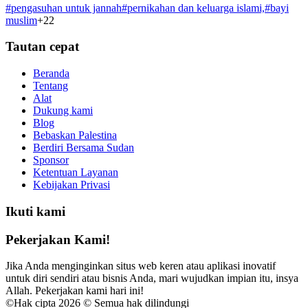
#
pengasuhan untuk jannah
#
pernikahan dan keluarga islami,
#
bayi
muslim
+
22
Tautan cepat
Beranda
Tentang
Alat
Dukung kami
Blog
Bebaskan Palestina
Berdiri Bersama Sudan
Sponsor
Ketentuan Layanan
Kebijakan Privasi
Ikuti kami
Pekerjakan Kami!
Jika Anda menginginkan situs web keren atau aplikasi inovatif
untuk diri sendiri atau bisnis Anda, mari wujudkan impian itu, insya
Allah. Pekerjakan kami hari ini!
©
Hak cipta 2026 © Semua hak dilindungi