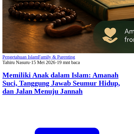
Pengetahuan Islam
Family & Parenting
Tahiru Nasuru
·
15 Mei 2026
·
19
mnt baca
Memiliki Anak dalam Islam: Amanah
Suci, Tanggung Jawab Seumur Hidup,
dan Jalan Menuju Jannah