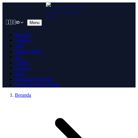
🇮🇩
Menu
ID
Beranda
Tentang
Alat
Dukung kami
Tim
Kontak
Sponsor
Blog
Bebaskan Palestina
Berdiri Bersama Sudan
Beranda