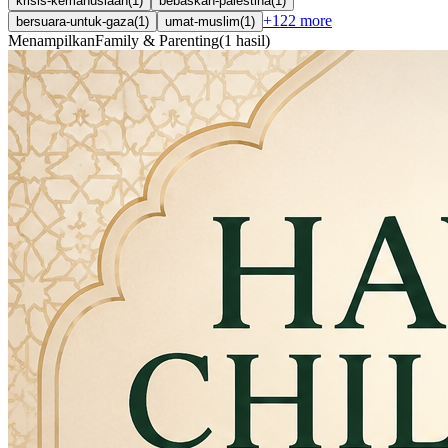
krisis-kemanusiaan
(
1
)
bebaskan-palestina
(
1
)
+
122
more
bersuara-untuk-gaza
(
1
)
umat-muslim
(
1
)
Menampilkan
Family & Parenting
(
1
hasil
)