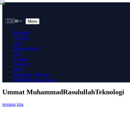
🇮🇩
Menu
ID
Beranda
Tentang
Alat
Dukung kami
Tim
Kontak
Sponsor
Blog
Bebaskan Palestina
Berdiri Bersama Sudan
Ummat Muhammad
Rasulullah
Teknologi
tentang kita