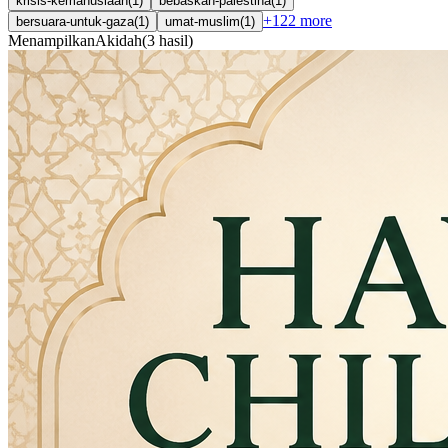
krisis-kemanusiaan
(
1
)
bebaskan-palestina
(
1
)
+
122
more
bersuara-untuk-gaza
(
1
)
umat-muslim
(
1
)
Menampilkan
Akidah
(
3
hasil
)