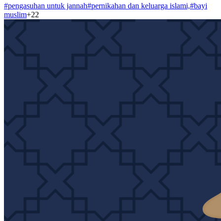
#
pengasuhan untuk jannah
#
pernikahan dan keluarga islami,
#
bayi
muslim
+
22