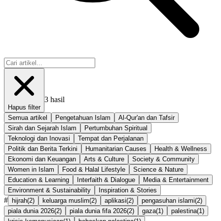
3
hasil
Hapus filter
Semua artikel
Pengetahuan Islam
Al-Qur'an dan Tafsir
Sirah dan Sejarah Islam
Pertumbuhan Spiritual
Teknologi dan Inovasi
Tempat dan Perjalanan
Politik dan Berita Terkini
Humanitarian Causes
Health & Wellness
Ekonomi dan Keuangan
Arts & Culture
Society & Community
Women in Islam
Food & Halal Lifestyle
Science & Nature
Education & Learning
Interfaith & Dialogue
Media & Entertainment
Environment & Sustainability
Inspiration & Stories
#
hijrah
(
2
)
keluarga muslim
(
2
)
aplikasi
(
2
)
pengasuhan islami
(
2
)
piala dunia 2026
(
2
)
piala dunia fifa 2026
(
2
)
gaza
(
1
)
palestina
(
1
)