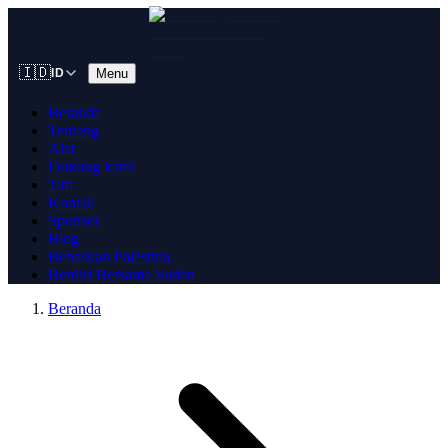
🇮🇩
Menu
ID
Beranda
Tentang
Alat
Dukung kami
Tim
Kontak
Sponsor
Blog
Bebaskan Palestina
Berdiri Bersama Sudan
Beranda