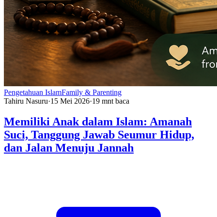
Pengetahuan Islam
Family & Parenting
Tahiru Nasuru
·
15 Mei 2026
·
19
mnt baca
Memiliki Anak dalam Islam: Amanah
Suci, Tanggung Jawab Seumur Hidup,
dan Jalan Menuju Jannah