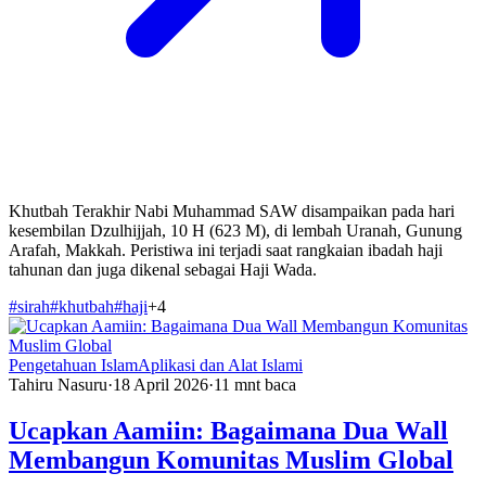
Khutbah Terakhir Nabi Muhammad SAW disampaikan pada hari
kesembilan Dzulhijjah, 10 H (623 M), di lembah Uranah, Gunung
Arafah, Makkah. Peristiwa ini terjadi saat rangkaian ibadah haji
tahunan dan juga dikenal sebagai Haji Wada.
#
sirah
#
khutbah
#
haji
+
4
Pengetahuan Islam
Aplikasi dan Alat Islami
Tahiru Nasuru
·
18 April 2026
·
11
mnt baca
Ucapkan Aamiin: Bagaimana Dua Wall
Membangun Komunitas Muslim Global