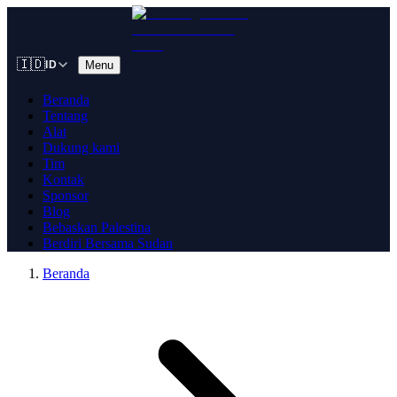
🇮🇩
Menu
ID
Beranda
Tentang
Alat
Dukung kami
Tim
Kontak
Sponsor
Blog
Bebaskan Palestina
Berdiri Bersama Sudan
Beranda