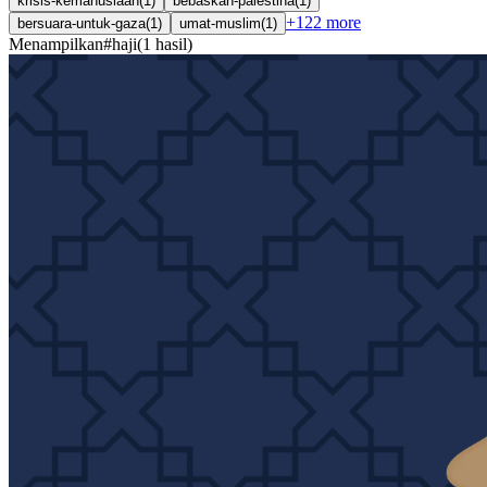
krisis-kemanusiaan
(
1
)
bebaskan-palestina
(
1
)
+
122
more
bersuara-untuk-gaza
(
1
)
umat-muslim
(
1
)
Menampilkan
#
haji
(
1
hasil
)