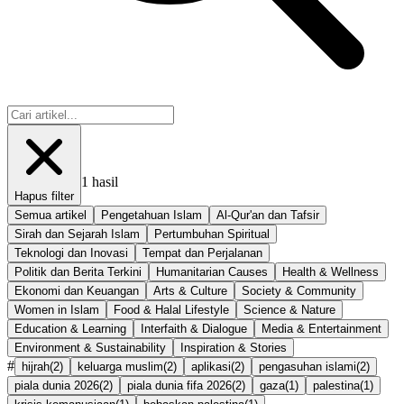
1
hasil
Hapus filter
Semua artikel
Pengetahuan Islam
Al-Qur'an dan Tafsir
Sirah dan Sejarah Islam
Pertumbuhan Spiritual
Teknologi dan Inovasi
Tempat dan Perjalanan
Politik dan Berita Terkini
Humanitarian Causes
Health & Wellness
Ekonomi dan Keuangan
Arts & Culture
Society & Community
Women in Islam
Food & Halal Lifestyle
Science & Nature
Education & Learning
Interfaith & Dialogue
Media & Entertainment
Environment & Sustainability
Inspiration & Stories
#
hijrah
(
2
)
keluarga muslim
(
2
)
aplikasi
(
2
)
pengasuhan islami
(
2
)
piala dunia 2026
(
2
)
piala dunia fifa 2026
(
2
)
gaza
(
1
)
palestina
(
1
)