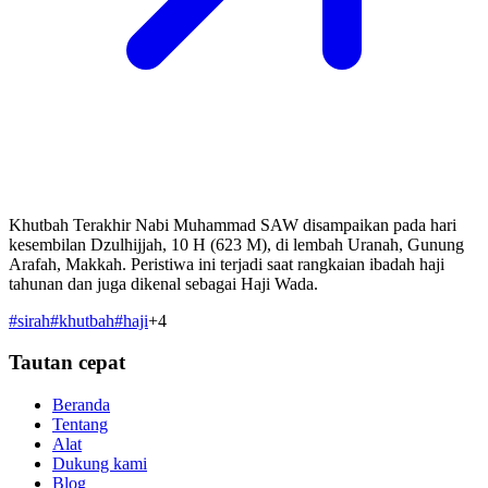
Khutbah Terakhir Nabi Muhammad SAW disampaikan pada hari
kesembilan Dzulhijjah, 10 H (623 M), di lembah Uranah, Gunung
Arafah, Makkah. Peristiwa ini terjadi saat rangkaian ibadah haji
tahunan dan juga dikenal sebagai Haji Wada.
#
sirah
#
khutbah
#
haji
+
4
Tautan cepat
Beranda
Tentang
Alat
Dukung kami
Blog