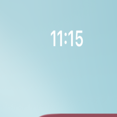
🇮🇩
Menu
ID
Beranda
Tentang
Alat
Dukung kami
Tim
Kontak
Sponsor
Blog
Bebaskan Palestina
Berdiri Bersama Sudan
Beranda