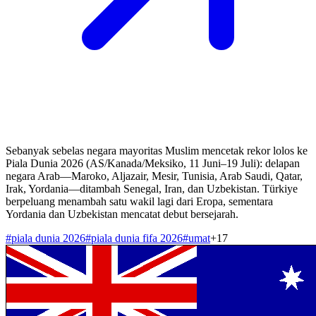
Sebanyak sebelas negara mayoritas Muslim mencetak rekor lolos ke
Piala Dunia 2026 (AS/Kanada/Meksiko, 11 Juni–19 Juli): delapan
negara Arab—Maroko, Aljazair, Mesir, Tunisia, Arab Saudi, Qatar,
Irak, Yordania—ditambah Senegal, Iran, dan Uzbekistan. Türkiye
berpeluang menambah satu wakil lagi dari Eropa, sementara
Yordania dan Uzbekistan mencatat debut bersejarah.
#
piala dunia 2026
#
piala dunia fifa 2026
#
umat
+
17