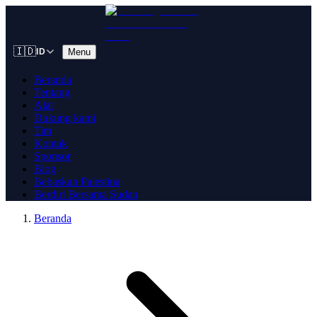
🇮🇩
Menu
ID
Beranda
Tentang
Alat
Dukung kami
Tim
Kontak
Sponsor
Blog
Bebaskan Palestina
Berdiri Bersama Sudan
Beranda