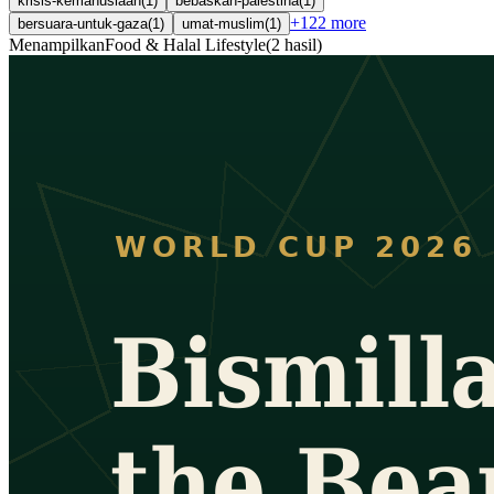
krisis-kemanusiaan
(
1
)
bebaskan-palestina
(
1
)
+
122
more
bersuara-untuk-gaza
(
1
)
umat-muslim
(
1
)
Menampilkan
Food & Halal Lifestyle
(
2
hasil
)