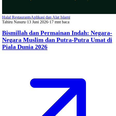
Halal Restaurants
Aplikasi dan Alat Islami
Tahiru Nasuru
·
13 Juni 2026
·
17
mnt baca
Bismillah dan Permainan Indah: Negara-
Negara Muslim dan Putra-Putra Umat di
Piala Dunia 2026