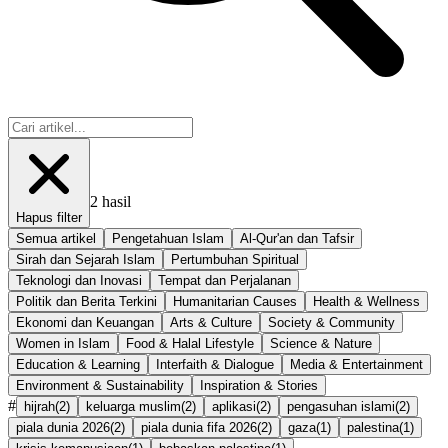
2
hasil
Hapus filter
Semua artikel
Pengetahuan Islam
Al-Qur'an dan Tafsir
Sirah dan Sejarah Islam
Pertumbuhan Spiritual
Teknologi dan Inovasi
Tempat dan Perjalanan
Politik dan Berita Terkini
Humanitarian Causes
Health & Wellness
Ekonomi dan Keuangan
Arts & Culture
Society & Community
Women in Islam
Food & Halal Lifestyle
Science & Nature
Education & Learning
Interfaith & Dialogue
Media & Entertainment
Environment & Sustainability
Inspiration & Stories
#
hijrah
(
2
)
keluarga muslim
(
2
)
aplikasi
(
2
)
pengasuhan islami
(
2
)
piala dunia 2026
(
2
)
piala dunia fifa 2026
(
2
)
gaza
(
1
)
palestina
(
1
)