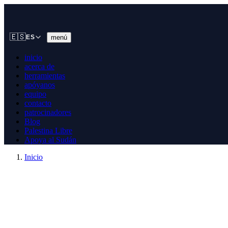
🇪🇸
menú
ES
inicio
acerca de
herramientas
apóyanos
equipo
contacto
patrocinadores
Blog
Palestina Libre
Apoya al Sudán
Inicio