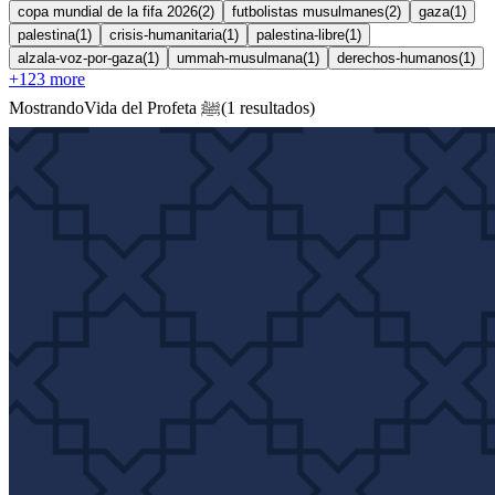
copa mundial de la fifa 2026
(
2
)
futbolistas musulmanes
(
2
)
gaza
(
1
)
palestina
(
1
)
crisis-humanitaria
(
1
)
palestina-libre
(
1
)
alzala-voz-por-gaza
(
1
)
ummah-musulmana
(
1
)
derechos-humanos
(
1
)
+
123
more
Mostrando
Vida del Profeta ﷺ
(
1
resultados
)