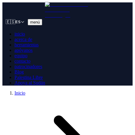
🇪🇸
menú
ES
inicio
acerca de
herramientas
apóyanos
equipo
contacto
patrocinadores
Blog
Palestina Libre
Apoya al Sudán
Inicio