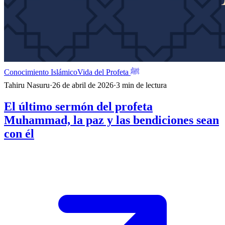
Conocimiento Islámico
Vida del Profeta ﷺ
Tahiru Nasuru
·
26 de abril de 2026
·
3
min de lectura
El último sermón del profeta
Muhammad, la paz y las bendiciones sean
con él