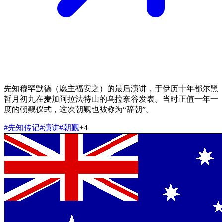
先知穆罕默德（愿主福安之）的最后演讲，于伊历十年都尔黑
哲月初九在麦加阿拉法特山的乌拉奈谷发表。当时正值一年一
度的朝觐仪式，这次朝觐也被称为“辞朝”。
#
先知传记
#
演讲
#
朝觐
+
4