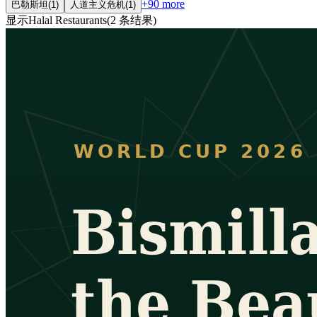
+
90
more
巴勒斯坦
(
1
)
人道主义危机
(
1
)
显示
Halal Restaurants
(
2
条结果
)