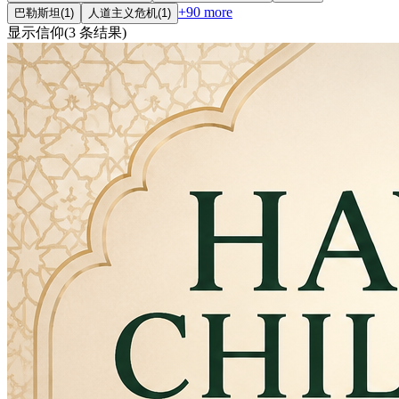
+
90
more
巴勒斯坦
(
1
)
人道主义危机
(
1
)
显示
信仰
(
3
条结果
)