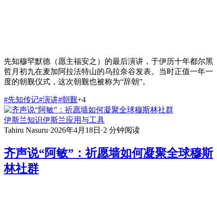
先知穆罕默德（愿主福安之）的最后演讲，于伊历十年都尔黑
哲月初九在麦加阿拉法特山的乌拉奈谷发表。当时正值一年一
度的朝觐仪式，这次朝觐也被称为“辞朝”。
#
先知传记
#
演讲
#
朝觐
+
4
伊斯兰知识
伊斯兰应用与工具
Tahiru Nasuru
·
2026年4月18日
·
2
分钟阅读
齐声说“阿敏”：祈愿墙如何凝聚全球穆斯
林社群