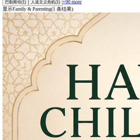
+
90
more
巴勒斯坦
(
1
)
人道主义危机
(
1
)
显示
Family & Parenting
(
1
条结果
)