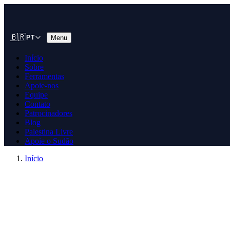
🇧🇷
Menu
PT
Início
Sobre
Ferramentas
Apoie-nos
Equipe
Contato
Patrocinadores
Blog
Palestina Livre
Apoie o Sudão
Início