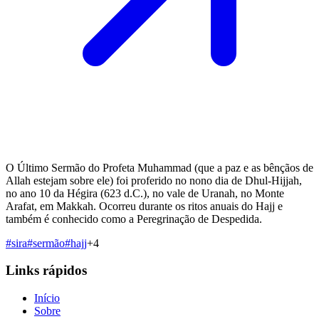
O Último Sermão do Profeta Muhammad (que a paz e as bênçãos de
Allah estejam sobre ele) foi proferido no nono dia de Dhul-Hijjah,
no ano 10 da Hégira (623 d.C.), no vale de Uranah, no Monte
Arafat, em Makkah. Ocorreu durante os ritos anuais do Hajj e
também é conhecido como a Peregrinação de Despedida.
#
sira
#
sermão
#
hajj
+
4
Links rápidos
Início
Sobre