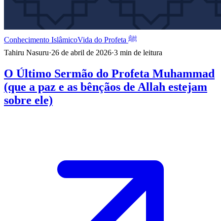
Conhecimento Islâmico
Vida do Profeta ﷺ
Tahiru Nasuru
·
26 de abril de 2026
·
3
min de leitura
O Último Sermão do Profeta Muhammad
(que a paz e as bênçãos de Allah estejam
sobre ele)