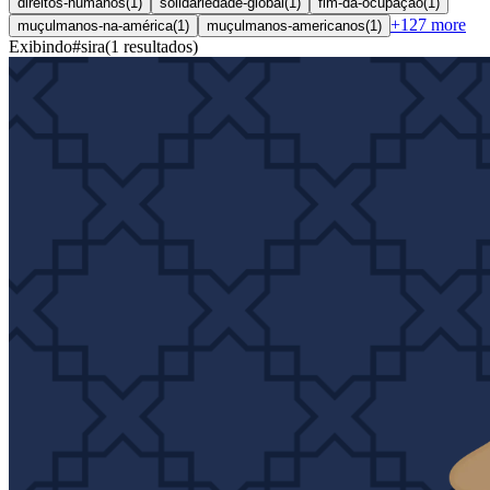
direitos-humanos
(
1
)
solidariedade-global
(
1
)
fim-da-ocupação
(
1
)
+
127
more
muçulmanos-na-américa
(
1
)
muçulmanos-americanos
(
1
)
Exibindo
#
sira
(
1
resultados
)