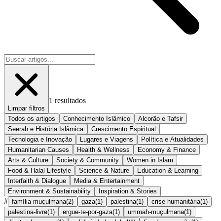
1
resultados
Limpar filtros
Todos os artigos
Conhecimento Islâmico
Alcorão e Tafsir
Seerah e História Islâmica
Crescimento Espiritual
Tecnologia e Inovação
Lugares e Viagens
Política e Atualidades
Humanitarian Causes
Health & Wellness
Economy & Finance
Arts & Culture
Society & Community
Women in Islam
Food & Halal Lifestyle
Science & Nature
Education & Learning
Interfaith & Dialogue
Media & Entertainment
Environment & Sustainability
Inspiration & Stories
#
família muçulmana
(
2
)
gaza
(
1
)
palestina
(
1
)
crise-humanitária
(
1
)
palestina-livre
(
1
)
ergue-te-por-gaza
(
1
)
ummah-muçulmana
(
1
)