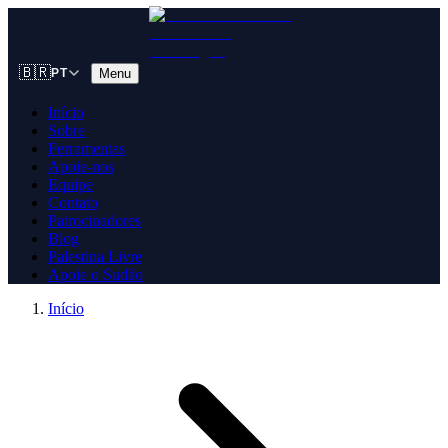
🇧🇷
Menu
PT
Início
Sobre
Ferramentas
Apoie-nos
Equipe
Contato
Patrocinadores
Blog
Palestina Livre
Apoie o Sudão
Início