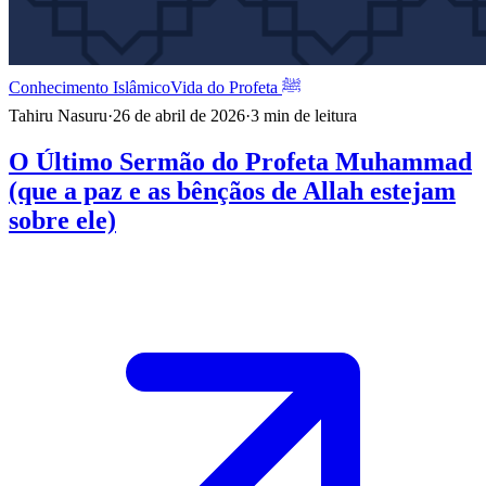
Conhecimento Islâmico
Vida do Profeta ﷺ
Tahiru Nasuru
·
26 de abril de 2026
·
3
min de leitura
O Último Sermão do Profeta Muhammad
(que a paz e as bênçãos de Allah estejam
sobre ele)