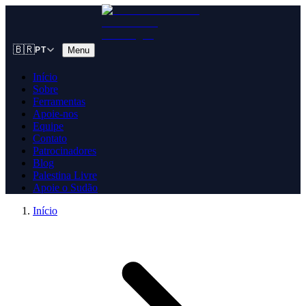
🇧🇷
Menu
PT
Início
Sobre
Ferramentas
Apoie-nos
Equipe
Contato
Patrocinadores
Blog
Palestina Livre
Apoie o Sudão
Início