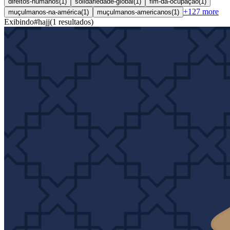
direitos-humanos
(
1
)
solidariedade-global
(
1
)
fim-da-ocupação
(
1
)
+
127
more
muçulmanos-na-américa
(
1
)
muçulmanos-americanos
(
1
)
Exibindo
#
hajj
(
1
resultados
)