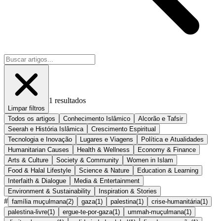
1
resultados
Limpar filtros
Todos os artigos
Conhecimento Islâmico
Alcorão e Tafsir
Seerah e História Islâmica
Crescimento Espiritual
Tecnologia e Inovação
Lugares e Viagens
Política e Atualidades
Humanitarian Causes
Health & Wellness
Economy & Finance
Arts & Culture
Society & Community
Women in Islam
Food & Halal Lifestyle
Science & Nature
Education & Learning
Interfaith & Dialogue
Media & Entertainment
Environment & Sustainability
Inspiration & Stories
#
família muçulmana
(
2
)
gaza
(
1
)
palestina
(
1
)
crise-humanitária
(
1
)
palestina-livre
(
1
)
ergue-te-por-gaza
(
1
)
ummah-muçulmana
(
1
)