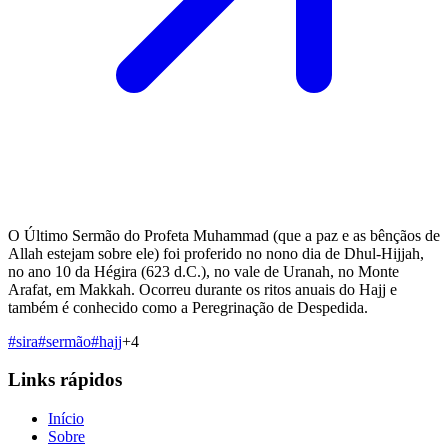
O Último Sermão do Profeta Muhammad (que a paz e as bênçãos de
Allah estejam sobre ele) foi proferido no nono dia de Dhul-Hijjah,
no ano 10 da Hégira (623 d.C.), no vale de Uranah, no Monte
Arafat, em Makkah. Ocorreu durante os ritos anuais do Hajj e
também é conhecido como a Peregrinação de Despedida.
#
sira
#
sermão
#
hajj
+
4
Links rápidos
Início
Sobre