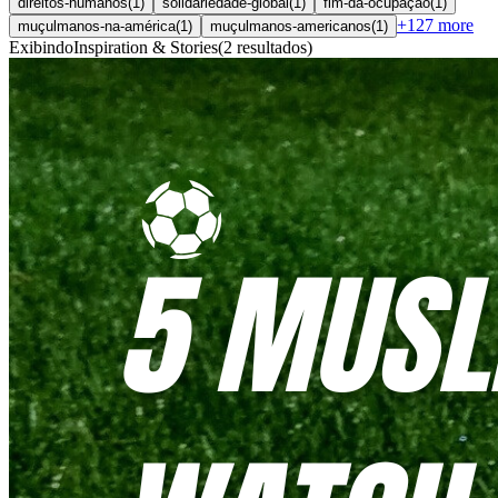
direitos-humanos
(
1
)
solidariedade-global
(
1
)
fim-da-ocupação
(
1
)
+
127
more
muçulmanos-na-américa
(
1
)
muçulmanos-americanos
(
1
)
Exibindo
Inspiration & Stories
(
2
resultados
)