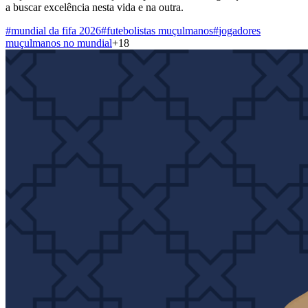
a buscar excelência nesta vida e na outra.
#
mundial da fifa 2026
#
futebolistas muçulmanos
#
jogadores
muçulmanos no mundial
+
18