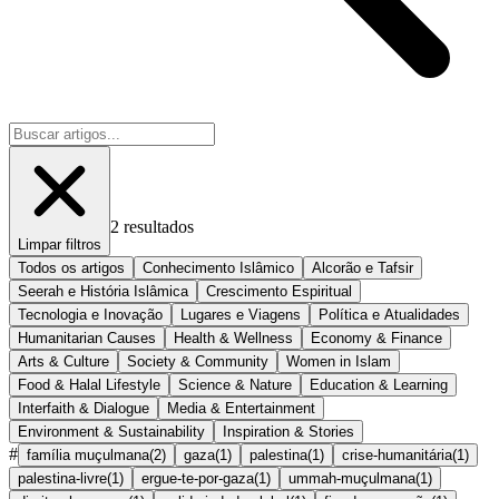
2
resultados
Limpar filtros
Todos os artigos
Conhecimento Islâmico
Alcorão e Tafsir
Seerah e História Islâmica
Crescimento Espiritual
Tecnologia e Inovação
Lugares e Viagens
Política e Atualidades
Humanitarian Causes
Health & Wellness
Economy & Finance
Arts & Culture
Society & Community
Women in Islam
Food & Halal Lifestyle
Science & Nature
Education & Learning
Interfaith & Dialogue
Media & Entertainment
Environment & Sustainability
Inspiration & Stories
#
família muçulmana
(
2
)
gaza
(
1
)
palestina
(
1
)
crise-humanitária
(
1
)
palestina-livre
(
1
)
ergue-te-por-gaza
(
1
)
ummah-muçulmana
(
1
)