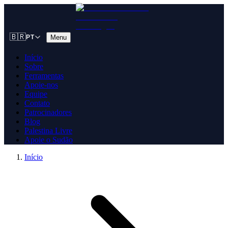
🇧🇷
Menu
PT
Início
Sobre
Ferramentas
Apoie-nos
Equipe
Contato
Patrocinadores
Blog
Palestina Livre
Apoie o Sudão
Início