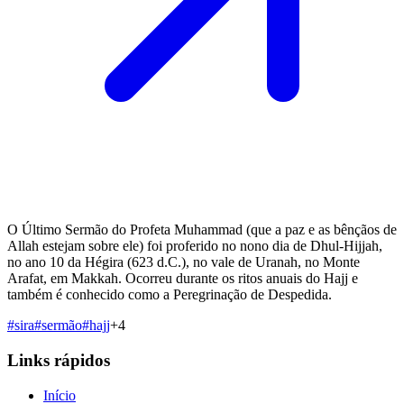
O Último Sermão do Profeta Muhammad (que a paz e as bênçãos de
Allah estejam sobre ele) foi proferido no nono dia de Dhul-Hijjah,
no ano 10 da Hégira (623 d.C.), no vale de Uranah, no Monte
Arafat, em Makkah. Ocorreu durante os ritos anuais do Hajj e
também é conhecido como a Peregrinação de Despedida.
#
sira
#
sermão
#
hajj
+
4
Links rápidos
Início