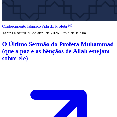
Conhecimento Islâmico
Vida do Profeta ﷺ
Tahiru Nasuru
·
26 de abril de 2026
·
3
min de leitura
O Último Sermão do Profeta Muhammad
(que a paz e as bênçãos de Allah estejam
sobre ele)