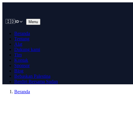
🇮🇩
Menu
ID
Beranda
Tentang
Alat
Dukung kami
Tim
Kontak
Sponsor
Blog
Bebaskan Palestina
Berdiri Bersama Sudan
Beranda