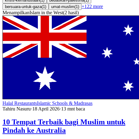
krisis-kemanusiaan
(
1
)
bebaskan-palestina
(
1
)
+
122
more
bersuara-untuk-gaza
(
1
)
umat-muslim
(
1
)
Menampilkan
Islam in the West
(
2
hasil
)
Halal Restaurants
Islamic Schools & Madrasas
Tahiru Nasuru
·
18 April 2026
·
13
mnt baca
10 Tempat Terbaik bagi Muslim untuk
Pindah ke Australia