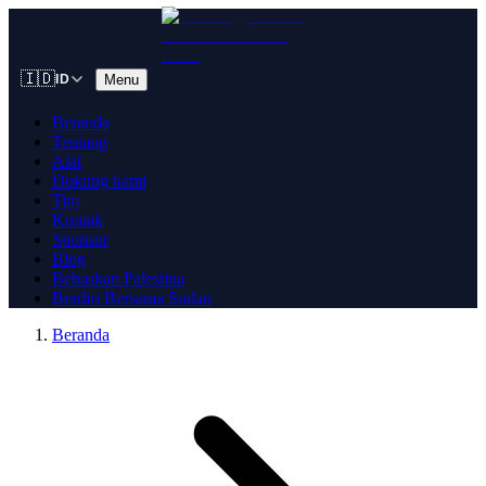
🇮🇩
Menu
ID
Beranda
Tentang
Alat
Dukung kami
Tim
Kontak
Sponsor
Blog
Bebaskan Palestina
Berdiri Bersama Sudan
Beranda