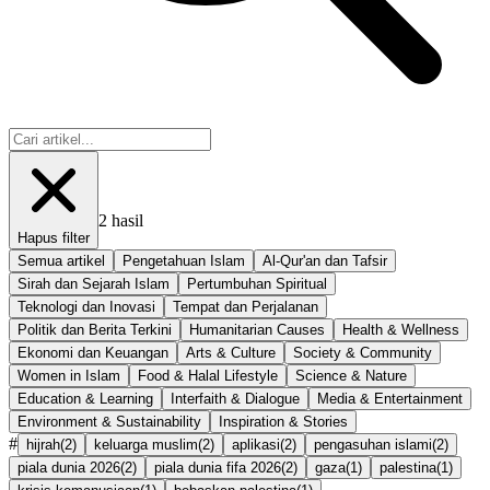
2
hasil
Hapus filter
Semua artikel
Pengetahuan Islam
Al-Qur'an dan Tafsir
Sirah dan Sejarah Islam
Pertumbuhan Spiritual
Teknologi dan Inovasi
Tempat dan Perjalanan
Politik dan Berita Terkini
Humanitarian Causes
Health & Wellness
Ekonomi dan Keuangan
Arts & Culture
Society & Community
Women in Islam
Food & Halal Lifestyle
Science & Nature
Education & Learning
Interfaith & Dialogue
Media & Entertainment
Environment & Sustainability
Inspiration & Stories
#
hijrah
(
2
)
keluarga muslim
(
2
)
aplikasi
(
2
)
pengasuhan islami
(
2
)
piala dunia 2026
(
2
)
piala dunia fifa 2026
(
2
)
gaza
(
1
)
palestina
(
1
)