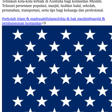
Temukan kota-kota terbaik di Australia bagi komunitas Muslim.
Telusuri persentase populasi, masjid, fasilitas halal, sekolah,
perumahan, transportasi, serta tips bagi keluarga dan profesional.
#
sekolah islam & madrasah
#
islamofobia & hak muslim
#
masjid &
pembangunan komunitas
+
9