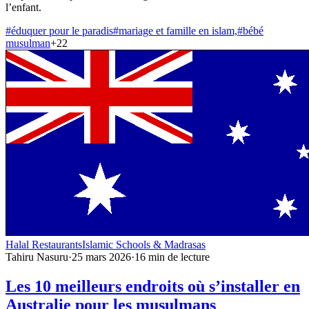
l’enfant.
#
éduquer pour le paradis
#
mariage et famille en islam,
#
bébé
musulman
+
22
Halal Restaurants
Islamic Schools & Madrasas
Tahiru Nasuru
·
25 mars 2026
·
16
min de lecture
Les 10 meilleurs endroits où s’installer en
Australie pour les musulmans