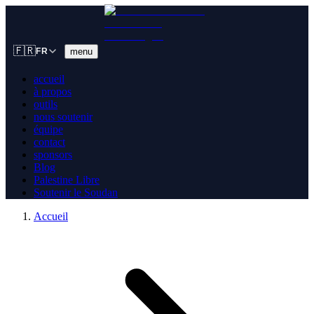
🇫🇷
menu
FR
accueil
à propos
outils
nous soutenir
équipe
contact
sponsors
Blog
Palestine Libre
Soutenir le Soudan
Accueil