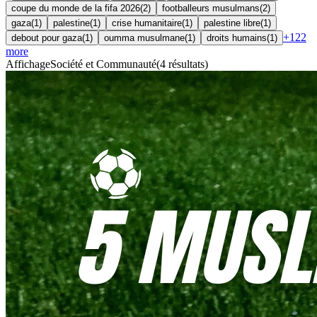
coupe du monde de la fifa 2026
(
2
)
footballeurs musulmans
(
2
)
gaza
(
1
)
palestine
(
1
)
crise humanitaire
(
1
)
palestine libre
(
1
)
+
122
debout pour gaza
(
1
)
oumma musulmane
(
1
)
droits humains
(
1
)
more
Affichage
Société et Communauté
(
4
résultats
)