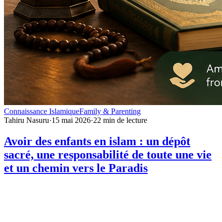
Connaissance Islamique
Family & Parenting
Tahiru Nasuru
·
15 mai 2026
·
22
min de lecture
Avoir des enfants en islam : un dépôt
sacré, une responsabilité de toute une vie
et un chemin vers le Paradis