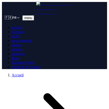
🇫🇷
menu
FR
accueil
à propos
outils
nous soutenir
équipe
contact
sponsors
Blog
Palestine Libre
Soutenir le Soudan
Accueil