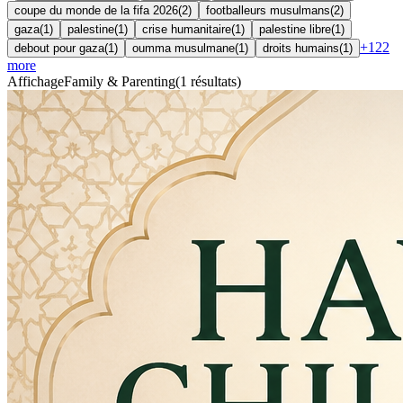
coupe du monde de la fifa 2026
(
2
)
footballeurs musulmans
(
2
)
gaza
(
1
)
palestine
(
1
)
crise humanitaire
(
1
)
palestine libre
(
1
)
+
122
debout pour gaza
(
1
)
oumma musulmane
(
1
)
droits humains
(
1
)
more
Affichage
Family & Parenting
(
1
résultats
)