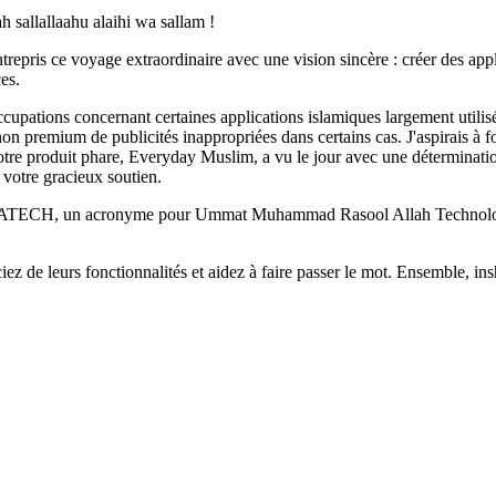
allallaahu alaihi wa sallam !
pris ce voyage extraordinaire avec une vision sincère : créer des applic
ces.
ccupations concernant certaines applications islamiques largement util
non premium de publicités inappropriées dans certains cas. J'aspirais à f
oduit phare, Everyday Muslim, a vu le jour avec une détermination iné
 votre gracieux soutien.
ATECH, un acronyme pour Ummat Muhammad Rasool Allah Technologies. 
z de leurs fonctionnalités et aidez à faire passer le mot. Ensemble, ins