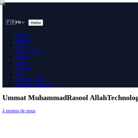
🇫🇷
menu
FR
accueil
à propos
outils
nous soutenir
équipe
contact
sponsors
Blog
Palestine Libre
Soutenir le Soudan
Ummat Muhammad
Rasool Allah
Technolog
à propos de nous