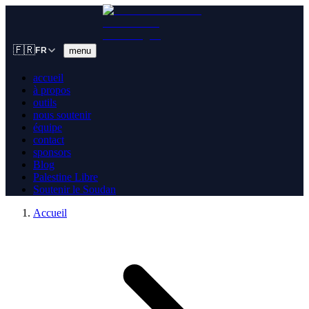
🇫🇷
menu
FR
accueil
à propos
outils
nous soutenir
équipe
contact
sponsors
Blog
Palestine Libre
Soutenir le Soudan
Accueil