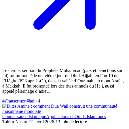
Le dernier sermon du Prophète Muhammad (paix et bénictions sur
lui) fut prononcé le neuvième jour de Dhul-Hijjah, en l’an 10 de
l’Hégire (623 apr. J.-C.), dans la vallée d’Ouranah, au mont Arafat,
à Makkah. Il fut prononcé lors des rites annuels du Hajj, aussi
appelé pèlerinage d’adieu.
#
sîra
#
sermon
#
hajj
+
4
Connaissance Islamique
Applications et Outils Islamiques
Tahiru Nasuru
·
12 avril 2026
·
13
min de lecture