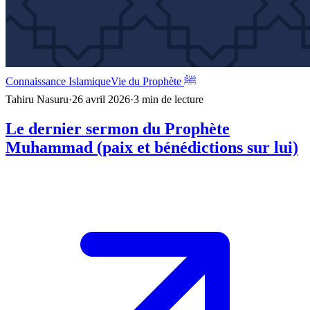
Connaissance Islamique
Vie du Prophète ﷺ
Tahiru Nasuru
·
26 avril 2026
·
3
min de lecture
Le dernier sermon du Prophète
Muhammad (paix et bénédictions sur lui)