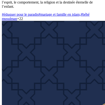
l’esprit, le comportement, la religion et la destinée éternelle de
l’enfant.
#
éduquer pour le paradis
#
mariage et famille en islam,
#
bébé
musulman
+
22