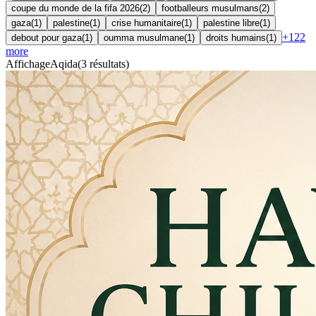
coupe du monde de la fifa 2026
(
2
)
footballeurs musulmans
(
2
)
gaza
(
1
)
palestine
(
1
)
crise humanitaire
(
1
)
palestine libre
(
1
)
+
122
debout pour gaza
(
1
)
oumma musulmane
(
1
)
droits humains
(
1
)
more
Affichage
Aqida
(
3
résultats
)