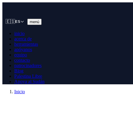
🇪🇸
menú
ES
inicio
acerca de
herramientas
apóyanos
equipo
contacto
patrocinadores
Blog
Palestina Libre
Apoya al Sudán
Inicio