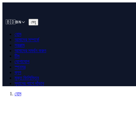
🇧🇩
মেনু
BN
হোম
আমাদের সম্পর্কে
সরঞ্জাম
আমাদের সমর্থন করুন
টিম
যোগাযোগ
স্পনসর
ব্লগ
মুক্ত ফিলিস্তিন
সুদানের পাশে দাঁড়ান
হোম