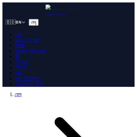
🇧🇩
মেনু
BN
হোম
আমাদের সম্পর্কে
সরঞ্জাম
আমাদের সমর্থন করুন
টিম
যোগাযোগ
স্পনসর
ব্লগ
মুক্ত ফিলিস্তিন
সুদানের পাশে দাঁড়ান
হোম