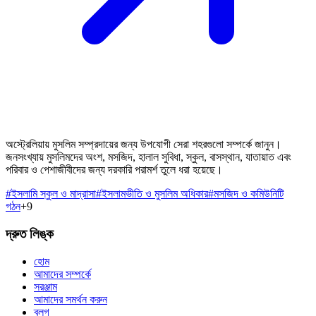
অস্ট্রেলিয়ায় মুসলিম সম্প্রদায়ের জন্য উপযোগী সেরা শহরগুলো সম্পর্কে জানুন।
জনসংখ্যায় মুসলিমদের অংশ, মসজিদ, হালাল সুবিধা, স্কুল, বাসস্থান, যাতায়াত এবং
পরিবার ও পেশাজীবীদের জন্য দরকারি পরামর্শ তুলে ধরা হয়েছে।
#
ইসলামি স্কুল ও মাদ্রাসা
#
ইসলামভীতি ও মুসলিম অধিকার
#
মসজিদ ও কমিউনিটি
গঠন
+
9
দ্রুত লিঙ্ক
হোম
আমাদের সম্পর্কে
সরঞ্জাম
আমাদের সমর্থন করুন
ব্লগ