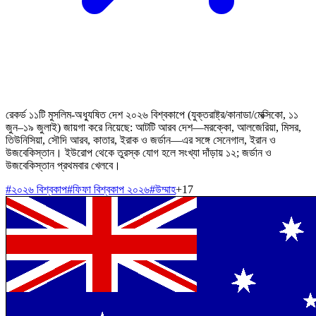
রেকর্ড ১১টি মুসলিম-অধ্যুষিত দেশ ২০২৬ বিশ্বকাপে (যুক্তরাষ্ট্র/কানাডা/মেক্সিকো, ১১
জুন–১৯ জুলাই) জায়গা করে নিয়েছে: আটটি আরব দেশ—মরক্কো, আলজেরিয়া, মিসর,
তিউনিসিয়া, সৌদি আরব, কাতার, ইরাক ও জর্ডান—এর সঙ্গে সেনেগাল, ইরান ও
উজবেকিস্তান। ইউরোপ থেকে তুরস্ক যোগ হলে সংখ্যা দাঁড়ায় ১২; জর্ডান ও
উজবেকিস্তান প্রথমবার খেলবে।
#
২০২৬ বিশ্বকাপ
#
ফিফা বিশ্বকাপ ২০২৬
#
উম্মাহ
+
17