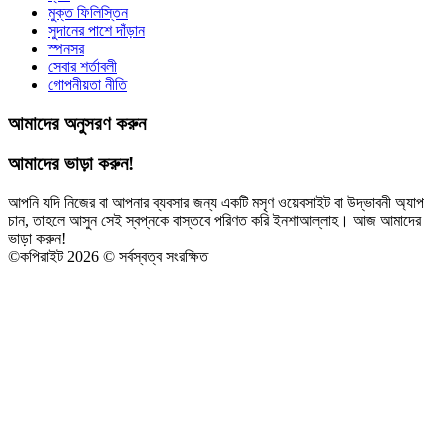
মুক্ত ফিলিস্তিন
সুদানের পাশে দাঁড়ান
স্পনসর
সেবার শর্তাবলী
গোপনীয়তা নীতি
আমাদের অনুসরণ করুন
আমাদের ভাড়া করুন!
আপনি যদি নিজের বা আপনার ব্যবসার জন্য একটি মসৃণ ওয়েবসাইট বা উদ্ভাবনী অ্যাপ
চান, তাহলে আসুন সেই স্বপ্নকে বাস্তবে পরিণত করি ইনশাআল্লাহ। আজ আমাদের
ভাড়া করুন!
©
কপিরাইট 2026 © সর্বস্বত্ব সংরক্ষিত