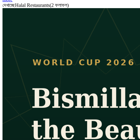
দেখাচ্ছে
Halal Restaurants
(
2
ফলাফল
)