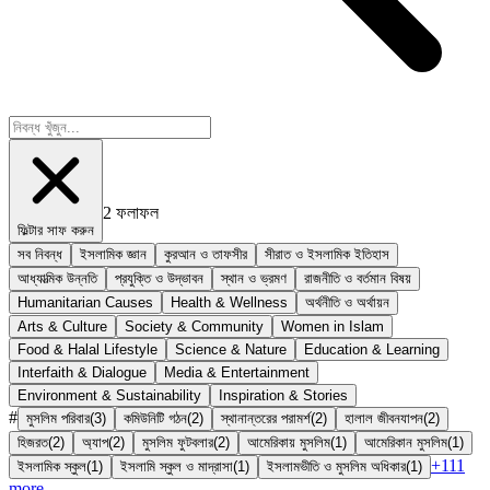
2
ফলাফল
ফিল্টার সাফ করুন
সব নিবন্ধ
ইসলামিক জ্ঞান
কুরআন ও তাফসীর
সীরাত ও ইসলামিক ইতিহাস
আধ্যাত্মিক উন্নতি
প্রযুক্তি ও উদ্ভাবন
স্থান ও ভ্রমণ
রাজনীতি ও বর্তমান বিষয়
Humanitarian Causes
Health & Wellness
অর্থনীতি ও অর্থায়ন
Arts & Culture
Society & Community
Women in Islam
Food & Halal Lifestyle
Science & Nature
Education & Learning
Interfaith & Dialogue
Media & Entertainment
Environment & Sustainability
Inspiration & Stories
#
মুসলিম পরিবার
(
3
)
কমিউনিটি গঠন
(
2
)
স্থানান্তরের পরামর্শ
(
2
)
হালাল জীবনযাপন
(
2
)
হিজরত
(
2
)
অ্যাপ
(
2
)
মুসলিম ফুটবলার
(
2
)
আমেরিকায় মুসলিম
(
1
)
আমেরিকান মুসলিম
(
1
)
+
111
ইসলামিক স্কুল
(
1
)
ইসলামি স্কুল ও মাদ্রাসা
(
1
)
ইসলামভীতি ও মুসলিম অধিকার
(
1
)
more