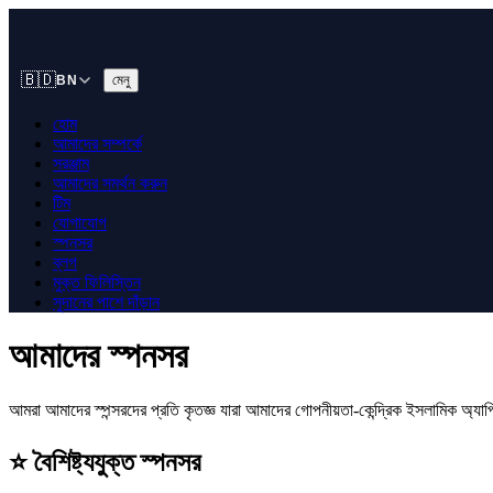
🇧🇩
মেনু
BN
হোম
আমাদের সম্পর্কে
সরঞ্জাম
আমাদের সমর্থন করুন
টিম
যোগাযোগ
স্পনসর
ব্লগ
মুক্ত ফিলিস্তিন
সুদানের পাশে দাঁড়ান
আমাদের স্পনসর
আমরা আমাদের স্পন্সরদের প্রতি কৃতজ্ঞ যারা আমাদের গোপনীয়তা-কেন্দ্রিক ইসলামিক অ্যাপ
⭐
বৈশিষ্ট্যযুক্ত স্পনসর