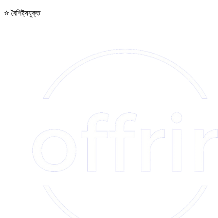
⭐
বৈশিষ্ট্যযুক্ত