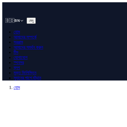
🇧🇩
মেনু
BN
হোম
আমাদের সম্পর্কে
সরঞ্জাম
আমাদের সমর্থন করুন
টিম
যোগাযোগ
স্পনসর
ব্লগ
মুক্ত ফিলিস্তিন
সুদানের পাশে দাঁড়ান
হোম