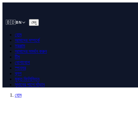
🇧🇩
মেনু
BN
হোম
আমাদের সম্পর্কে
সরঞ্জাম
আমাদের সমর্থন করুন
টিম
যোগাযোগ
স্পনসর
ব্লগ
মুক্ত ফিলিস্তিন
সুদানের পাশে দাঁড়ান
হোম