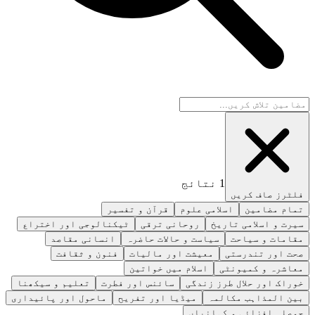
1
نتائج
فلٹرز صاف کریں
تمام مضامین
اسلامی علوم
قرآن و تفسیر
سیرت و اسلامی تاریخ
روحانی ترقی
ٹیکنالوجی اور اختراع
مقامات و سیاحت
سیاست و حالات حاضرہ
انسانی مقاصد
صحت اور تندرستی
معیشت اور مالیات
فنون و ثقافت
معاشرہ و کمیونٹی
اسلام میں خواتین
خوراک اور حلال طرز زندگی
سائنس اور فطرت
تعلیم و سیکھنا
بین المذاہب مکالمہ
میڈیا اور تفریح
ماحول اور پائیداری
حوصلہ افزائی و کہانیاں