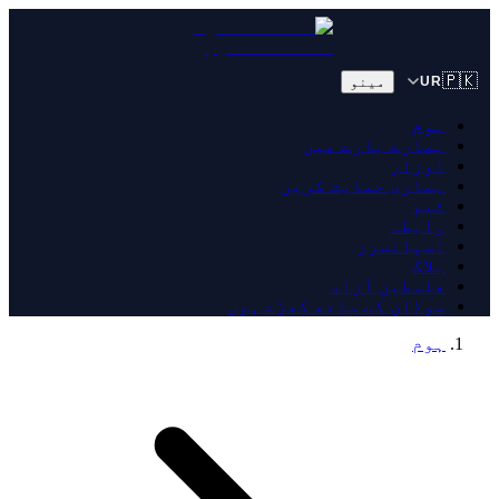
🇵🇰
مینو
UR
ہوم
ہمارے بارے میں
اوزار
ہماری حمایت کریں
ٹیم
رابطہ
اسپانسرز
بلاگ
فلسطین آزاد
سوڈان کے ساتھ کھڑے ہوں
ہوم