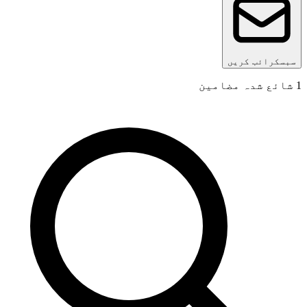
سبسکرائب کریں
1
شائع شدہ مضامین