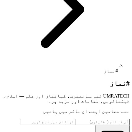
#نماز
#نماز
UMRATECH ٹیم سے بصیرت، کہانیاں اور علم — اسلام،
ٹیکنالوجی، مقامات اور مزید پر۔
نئے مضامین اپنے ان باکس میں پائیں