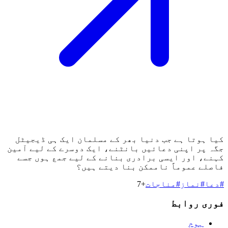
کیا ہوتا ہے جب دنیا بھر کے مسلمان ایک ہی ڈیجیٹل
جگہ پر اپنی دعائیں بانٹنے، ایک دوسرے کے لیے آمین
کہنے، اور ایسی برادری بنانے کے لیے جمع ہوں جسے
فاصلے عموماً ناممکن بنا دیتے ہیں؟
#
دعا
#
نماز
#
مناجات
+
7
فوری روابط
ہوم