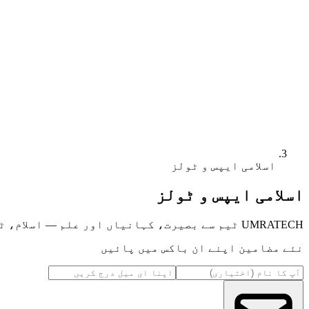
اسلامی ایپس و ٹولز
اسلامی ایپس و ٹولز
UMRATECH ٹیم سے بصیرت، کہانیاں اور علم — اسلام، ٹیکنالوجی، مقامات اور مزید پر۔
نئے مضامین اپنے ان باکس میں پائیں