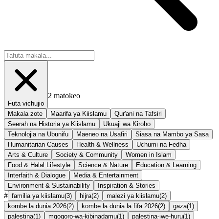
2
matokeo
Futa vichujio
Makala zote
Maarifa ya Kiislamu
Qur'ani na Tafsiri
Seerah na Historia ya Kiislamu
Ukuaji wa Kiroho
Teknolojia na Ubunifu
Maeneo na Usafiri
Siasa na Mambo ya Sasa
Humanitarian Causes
Health & Wellness
Uchumi na Fedha
Arts & Culture
Society & Community
Women in Islam
Food & Halal Lifestyle
Science & Nature
Education & Learning
Interfaith & Dialogue
Media & Entertainment
Environment & Sustainability
Inspiration & Stories
#
familia ya kiislamu
(
3
)
hijra
(
2
)
malezi ya kiislamu
(
2
)
kombe la dunia 2026
(
2
)
kombe la dunia la fifa 2026
(
2
)
gaza
(
1
)
palestina
(
1
)
mgogoro-wa-kibinadamu
(
1
)
palestina-iwe-huru
(
1
)