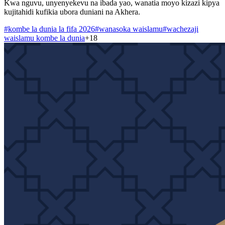
Kwa nguvu, unyenyekevu na ibada yao, wanatia moyo kizazi kipya
kujitahidi kufikia ubora duniani na Akhera.
#
kombe la dunia la fifa 2026
#
wanasoka waislamu
#
wachezaji
waislamu kombe la dunia
+
18