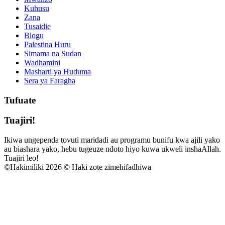
Kuhusu
Zana
Tusaidie
Blogu
Palestina Huru
Simama na Sudan
Wadhamini
Masharti ya Huduma
Sera ya Faragha
Tufuate
Tuajiri!
Ikiwa ungependa tovuti maridadi au programu bunifu kwa ajili yako
au biashara yako, hebu tugeuze ndoto hiyo kuwa ukweli inshaAllah.
Tuajiri leo!
©
Hakimiliki 2026 © Haki zote zimehifadhiwa