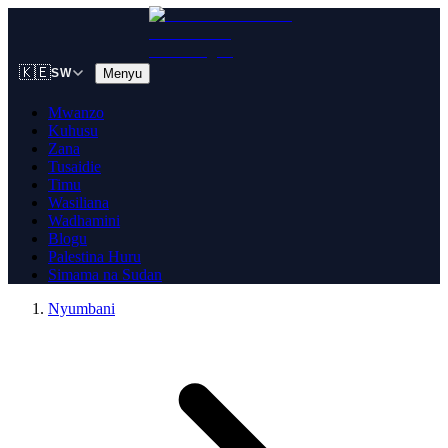
🇰🇪
Menyu
SW
Mwanzo
Kuhusu
Zana
Tusaidie
Timu
Wasiliana
Wadhamini
Blogu
Palestina Huru
Simama na Sudan
Nyumbani