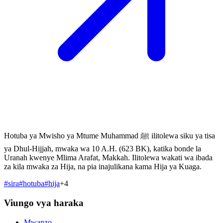
Hotuba ya Mwisho ya Mtume Muhammad ﷺ ilitolewa siku ya tisa
ya Dhul-Hijjah, mwaka wa 10 A.H. (623 BK), katika bonde la
Uranah kwenye Mlima Arafat, Makkah. Ilitolewa wakati wa ibada
za kila mwaka za Hija, na pia inajulikana kama Hija ya Kuaga.
#
sira
#
hotuba
#
hija
+
4
Viungo vya haraka
Mwanzo