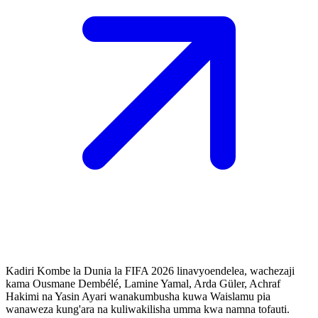
Kadiri Kombe la Dunia la FIFA 2026 linavyoendelea, wachezaji
kama Ousmane Dembélé, Lamine Yamal, Arda Güler, Achraf
Hakimi na Yasin Ayari wanakumbusha kuwa Waislamu pia
wanaweza kung'ara na kuliwakilisha umma kwa namna tofauti.