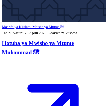
Maarifa ya Kiislamu
Maisha ya Mtume ﷺ
Tahiru Nasuru
·
26 Aprili 2026
·
3
dakika za kusoma
Hotuba ya Mwisho ya Mtume
Muhammad ﷺ