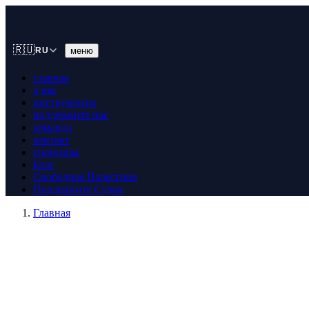
🇷🇺
меню
RU
главная
о нас
инструменты
поддержите нас
команда
контакт
спонсоры
Блог
Свободная Палестина
Поддержите Судан
Главная