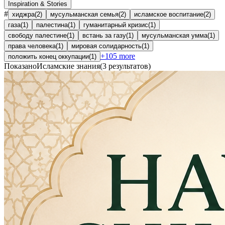
Inspiration & Stories
#
хиджра
(
2
)
мусульманская семья
(
2
)
исламское воспитание
(
2
)
газа
(
1
)
палестина
(
1
)
гуманитарный кризис
(
1
)
свободу палестине
(
1
)
встань за газу
(
1
)
мусульманская умма
(
1
)
права человека
(
1
)
мировая солидарность
(
1
)
+
105
more
положить конец оккупации
(
1
)
Показано
Исламские знания
(
3
результатов
)