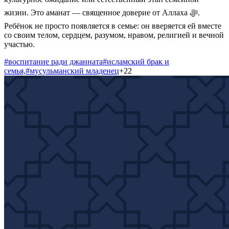
жизни. Это аманат — священное доверие от Аллаха ﷻ.
Ребёнок не просто появляется в семье: он вверяется ей вместе
со своим телом, сердцем, разумом, нравом, религией и вечной
участью.
#
воспитание ради джанната
#
исламский брак и
семья,
#
мусульманский младенец
+
22