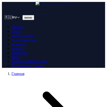
🇷🇺
меню
RU
главная
о нас
инструменты
поддержите нас
команда
контакт
спонсоры
Блог
Свободная Палестина
Поддержите Судан
Главная