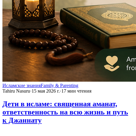
Исламские знания
Family & Parenting
Tahiru Nasuru
·
15 мая 2026 г.
·
17
мин чтения
Дети в исламе: священная аманат,
ответственность на всю жизнь и путь
к Джаннату