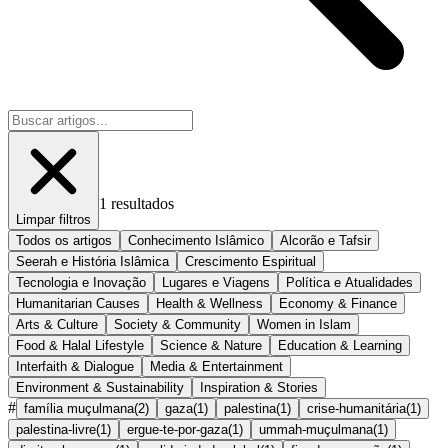
1
resultados
Limpar filtros
Todos os artigos
Conhecimento Islâmico
Alcorão e Tafsir
Seerah e História Islâmica
Crescimento Espiritual
Tecnologia e Inovação
Lugares e Viagens
Política e Atualidades
Humanitarian Causes
Health & Wellness
Economy & Finance
Arts & Culture
Society & Community
Women in Islam
Food & Halal Lifestyle
Science & Nature
Education & Learning
Interfaith & Dialogue
Media & Entertainment
Environment & Sustainability
Inspiration & Stories
#
família muçulmana
(
2
)
gaza
(
1
)
palestina
(
1
)
crise-humanitária
(
1
)
palestina-livre
(
1
)
ergue-te-por-gaza
(
1
)
ummah-muçulmana
(
1
)