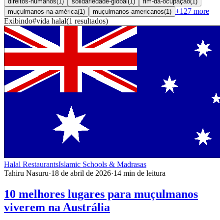
direitos-humanos
(
1
)
solidariedade-global
(
1
)
fim-da-ocupação
(
1
)
+
127
more
muçulmanos-na-américa
(
1
)
muçulmanos-americanos
(
1
)
Exibindo
#
vida halal
(
1
resultados
)
Halal Restaurants
Islamic Schools & Madrasas
Tahiru Nasuru
·
18 de abril de 2026
·
14
min de leitura
10 melhores lugares para muçulmanos
viverem na Austrália