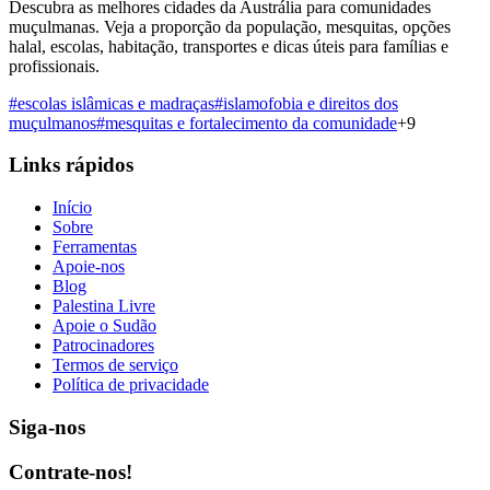
Descubra as melhores cidades da Austrália para comunidades
muçulmanas. Veja a proporção da população, mesquitas, opções
halal, escolas, habitação, transportes e dicas úteis para famílias e
profissionais.
#
escolas islâmicas e madraças
#
islamofobia e direitos dos
muçulmanos
#
mesquitas e fortalecimento da comunidade
+
9
Links rápidos
Início
Sobre
Ferramentas
Apoie-nos
Blog
Palestina Livre
Apoie o Sudão
Patrocinadores
Termos de serviço
Política de privacidade
Siga-nos
Contrate-nos!