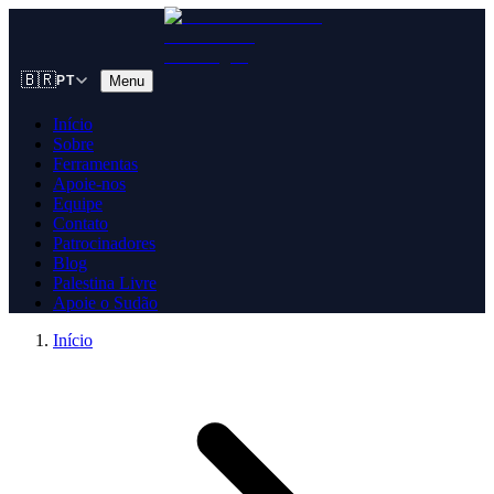
🇧🇷
Menu
PT
Início
Sobre
Ferramentas
Apoie-nos
Equipe
Contato
Patrocinadores
Blog
Palestina Livre
Apoie o Sudão
Início