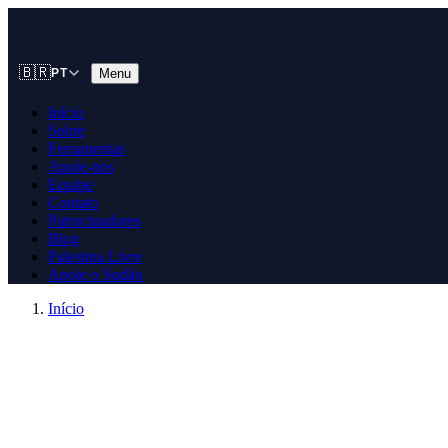
🇧🇷
Menu
PT
Início
Sobre
Ferramentas
Apoie-nos
Equipe
Contato
Patrocinadores
Blog
Palestina Livre
Apoie o Sudão
Início