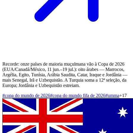
Recorde: onze países de maioria muçulmana vão à Copa de 2026
(EUA/Canadá/México, 11 jun.–19 jul.): oito árabes — Marrocos,
Argélia, Egito, Tunísia, Arábia Saudita, Catar, Iraque e Jordânia —
mais Senegal, Irã e Uzbequistão. A Turquia soma a 12ª seleção, da
Europa; Jordânia e Uzbequistão estreiam.
#
copa do mundo de 2026
#
copa do mundo fifa de 2026
#
umma
+
17