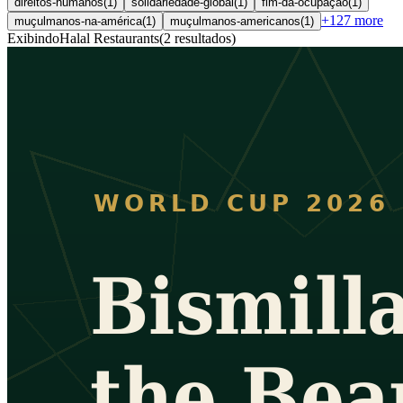
direitos-humanos
(
1
)
solidariedade-global
(
1
)
fim-da-ocupação
(
1
)
+
127
more
muçulmanos-na-américa
(
1
)
muçulmanos-americanos
(
1
)
Exibindo
Halal Restaurants
(
2
resultados
)