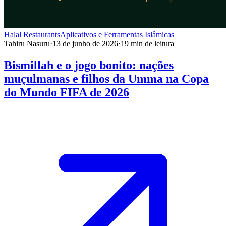
Halal Restaurants
Aplicativos e Ferramentas Islâmicas
Tahiru Nasuru
·
13 de junho de 2026
·
19
min de leitura
Bismillah e o jogo bonito: nações
muçulmanas e filhos da Umma na Copa
do Mundo FIFA de 2026