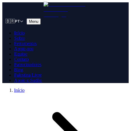
🇧🇷
Menu
PT
Início
Sobre
Ferramentas
Apoie-nos
Equipe
Contato
Patrocinadores
Blog
Palestina Livre
Apoie o Sudão
Início