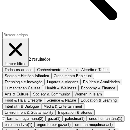
2
resultados
Limpar filtros
Todos os artigos
Conhecimento Islâmico
Alcorão e Tafsir
Seerah e História Islâmica
Crescimento Espiritual
Tecnologia e Inovação
Lugares e Viagens
Política e Atualidades
Humanitarian Causes
Health & Wellness
Economy & Finance
Arts & Culture
Society & Community
Women in Islam
Food & Halal Lifestyle
Science & Nature
Education & Learning
Interfaith & Dialogue
Media & Entertainment
Environment & Sustainability
Inspiration & Stories
#
família muçulmana
(
2
)
gaza
(
1
)
palestina
(
1
)
crise-humanitária
(
1
)
palestina-livre
(
1
)
ergue-te-por-gaza
(
1
)
ummah-muçulmana
(
1
)