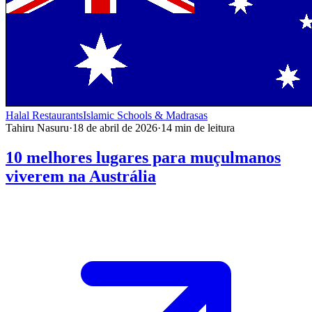
Halal Restaurants
Islamic Schools & Madrasas
Tahiru Nasuru
·
18 de abril de 2026
·
14
min de leitura
10 melhores lugares para muçulmanos
viverem na Austrália