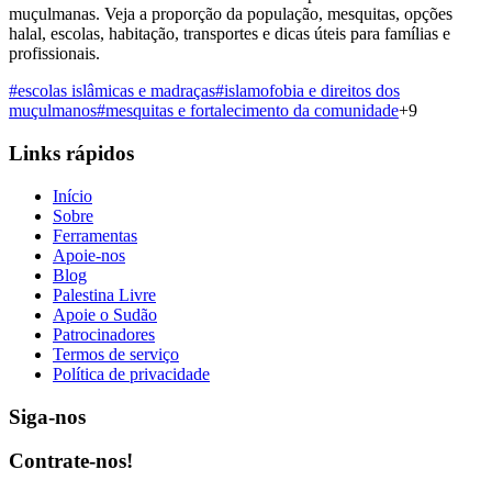
muçulmanas. Veja a proporção da população, mesquitas, opções
halal, escolas, habitação, transportes e dicas úteis para famílias e
profissionais.
#
escolas islâmicas e madraças
#
islamofobia e direitos dos
muçulmanos
#
mesquitas e fortalecimento da comunidade
+
9
Links rápidos
Início
Sobre
Ferramentas
Apoie-nos
Blog
Palestina Livre
Apoie o Sudão
Patrocinadores
Termos de serviço
Política de privacidade
Siga-nos
Contrate-nos!