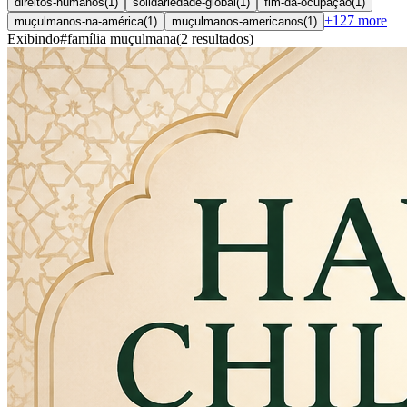
direitos-humanos
(
1
)
solidariedade-global
(
1
)
fim-da-ocupação
(
1
)
+
127
more
muçulmanos-na-américa
(
1
)
muçulmanos-americanos
(
1
)
Exibindo
#
família muçulmana
(
2
resultados
)