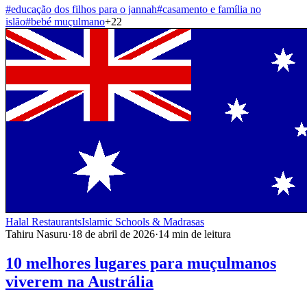
#
educação dos filhos para o jannah
#
casamento e família no
islão
#
bebé muçulmano
+
22
Halal Restaurants
Islamic Schools & Madrasas
Tahiru Nasuru
·
18 de abril de 2026
·
14
min de leitura
10 melhores lugares para muçulmanos
viverem na Austrália