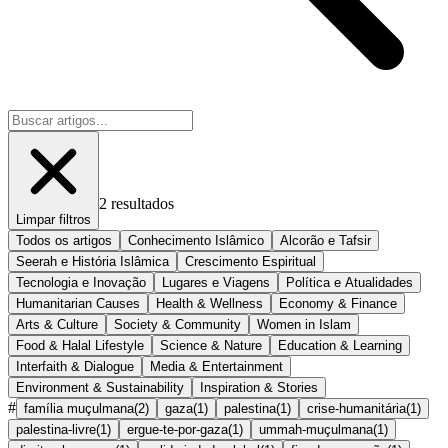
2
resultados
Limpar filtros
Todos os artigos
Conhecimento Islâmico
Alcorão e Tafsir
Seerah e História Islâmica
Crescimento Espiritual
Tecnologia e Inovação
Lugares e Viagens
Política e Atualidades
Humanitarian Causes
Health & Wellness
Economy & Finance
Arts & Culture
Society & Community
Women in Islam
Food & Halal Lifestyle
Science & Nature
Education & Learning
Interfaith & Dialogue
Media & Entertainment
Environment & Sustainability
Inspiration & Stories
#
família muçulmana
(
2
)
gaza
(
1
)
palestina
(
1
)
crise-humanitária
(
1
)
palestina-livre
(
1
)
ergue-te-por-gaza
(
1
)
ummah-muçulmana
(
1
)