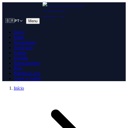
🇧🇷
Menu
PT
Início
Sobre
Ferramentas
Apoie-nos
Equipe
Contato
Patrocinadores
Blog
Palestina Livre
Apoie o Sudão
Início