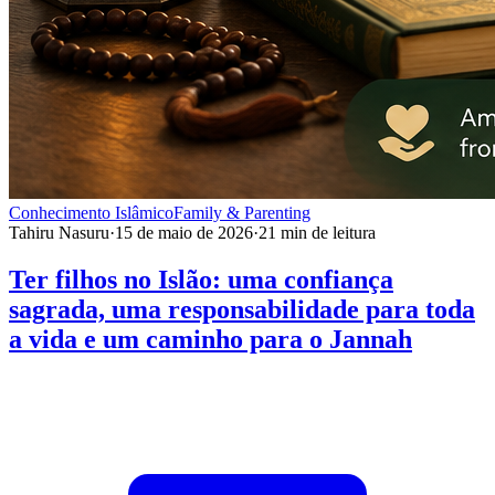
Conhecimento Islâmico
Family & Parenting
Tahiru Nasuru
·
15 de maio de 2026
·
21
min de leitura
Ter filhos no Islão: uma confiança
sagrada, uma responsabilidade para toda
a vida e um caminho para o Jannah