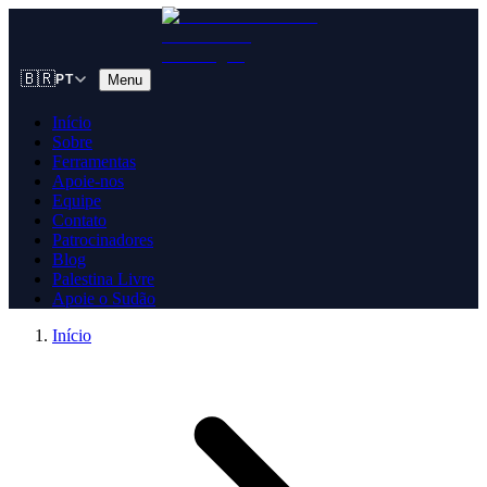
🇧🇷
Menu
PT
Início
Sobre
Ferramentas
Apoie-nos
Equipe
Contato
Patrocinadores
Blog
Palestina Livre
Apoie o Sudão
Início