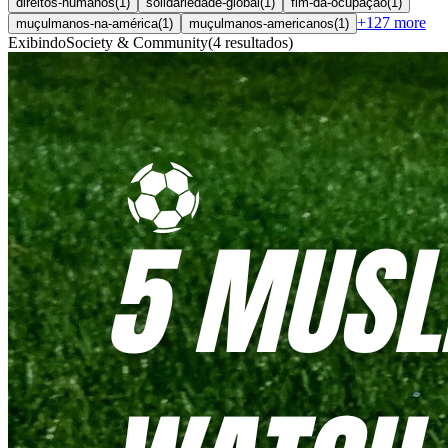
direitos-humanos
(
1
)
solidariedade-global
(
1
)
fim-da-ocupação
(
1
)
+
127
more
muçulmanos-na-américa
(
1
)
muçulmanos-americanos
(
1
)
Exibindo
Society & Community
(
4
resultados
)