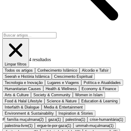
4
resultados
Limpar filtros
Todos os artigos
Conhecimento Islâmico
Alcorão e Tafsir
Seerah e História Islâmica
Crescimento Espiritual
Tecnologia e Inovação
Lugares e Viagens
Política e Atualidades
Humanitarian Causes
Health & Wellness
Economy & Finance
Arts & Culture
Society & Community
Women in Islam
Food & Halal Lifestyle
Science & Nature
Education & Learning
Interfaith & Dialogue
Media & Entertainment
Environment & Sustainability
Inspiration & Stories
#
família muçulmana
(
2
)
gaza
(
1
)
palestina
(
1
)
crise-humanitária
(
1
)
palestina-livre
(
1
)
ergue-te-por-gaza
(
1
)
ummah-muçulmana
(
1
)