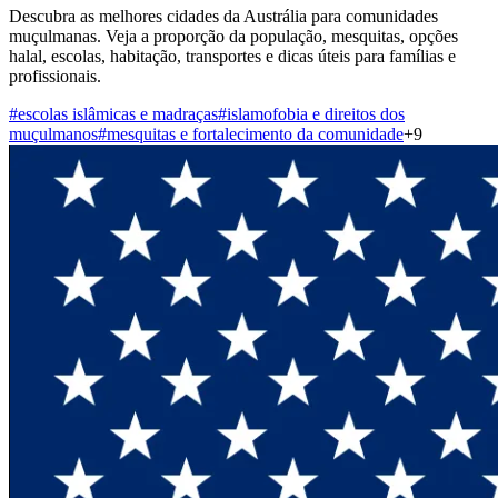
Descubra as melhores cidades da Austrália para comunidades
muçulmanas. Veja a proporção da população, mesquitas, opções
halal, escolas, habitação, transportes e dicas úteis para famílias e
profissionais.
#
escolas islâmicas e madraças
#
islamofobia e direitos dos
muçulmanos
#
mesquitas e fortalecimento da comunidade
+
9