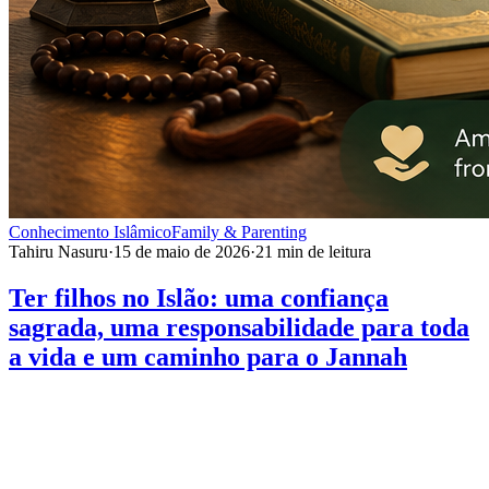
Conhecimento Islâmico
Family & Parenting
Tahiru Nasuru
·
15 de maio de 2026
·
21
min de leitura
Ter filhos no Islão: uma confiança
sagrada, uma responsabilidade para toda
a vida e um caminho para o Jannah