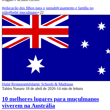
#
educação dos filhos para o jannah
#
casamento e família no
islão
#
bebé muçulmano
+
22
Halal Restaurants
Islamic Schools & Madrasas
Tahiru Nasuru
·
18 de abril de 2026
·
14
min de leitura
10 melhores lugares para muçulmanos
viverem na Austrália