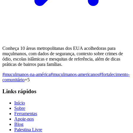
Conheça 10 áreas metropolitanas dos EUA acolhedoras para
muçulmanos, com dados de segurança, contexto sobre crimes de
ódio, escolas islâmicas e mesquitas de referência, além de dicas
práticas de bairros para famílias.
#
muçulmanos-na-américa
#
muçulmanos-americanos
#
fortalecimento-
comunitário
+
5
Links rápidos
Início
Sobre
Ferramentas
Apoie-nos
Blog
Palestina Livre