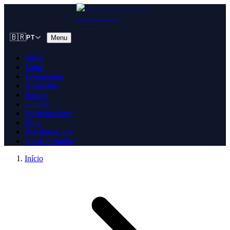
🇧🇷
Menu
PT
Início
Sobre
Ferramentas
Apoie-nos
Equipe
Contato
Patrocinadores
Blog
Palestina Livre
Apoie o Sudão
Início