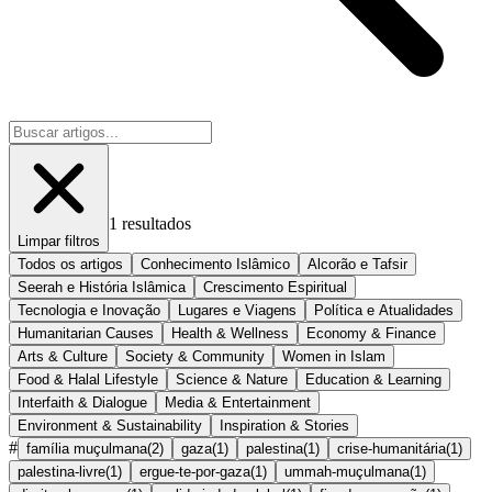
1
resultados
Limpar filtros
Todos os artigos
Conhecimento Islâmico
Alcorão e Tafsir
Seerah e História Islâmica
Crescimento Espiritual
Tecnologia e Inovação
Lugares e Viagens
Política e Atualidades
Humanitarian Causes
Health & Wellness
Economy & Finance
Arts & Culture
Society & Community
Women in Islam
Food & Halal Lifestyle
Science & Nature
Education & Learning
Interfaith & Dialogue
Media & Entertainment
Environment & Sustainability
Inspiration & Stories
#
família muçulmana
(
2
)
gaza
(
1
)
palestina
(
1
)
crise-humanitária
(
1
)
palestina-livre
(
1
)
ergue-te-por-gaza
(
1
)
ummah-muçulmana
(
1
)