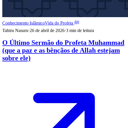
Conhecimento Islâmico
Vida do Profeta ﷺ
Tahiru Nasuru
·
26 de abril de 2026
·
3
min de leitura
O Último Sermão do Profeta Muhammad
(que a paz e as bênçãos de Allah estejam
sobre ele)