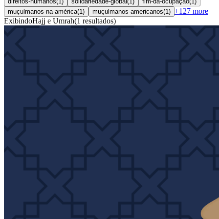
direitos-humanos
(
1
)
solidariedade-global
(
1
)
fim-da-ocupação
(
1
)
+
127
more
muçulmanos-na-américa
(
1
)
muçulmanos-americanos
(
1
)
Exibindo
Hajj e Umrah
(
1
resultados
)