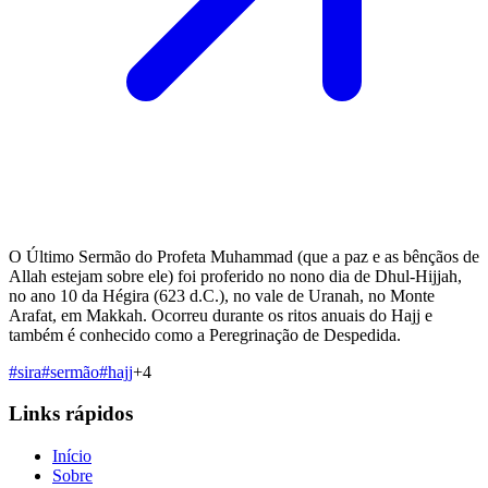
O Último Sermão do Profeta Muhammad (que a paz e as bênçãos de
Allah estejam sobre ele) foi proferido no nono dia de Dhul-Hijjah,
no ano 10 da Hégira (623 d.C.), no vale de Uranah, no Monte
Arafat, em Makkah. Ocorreu durante os ritos anuais do Hajj e
também é conhecido como a Peregrinação de Despedida.
#
sira
#
sermão
#
hajj
+
4
Links rápidos
Início
Sobre