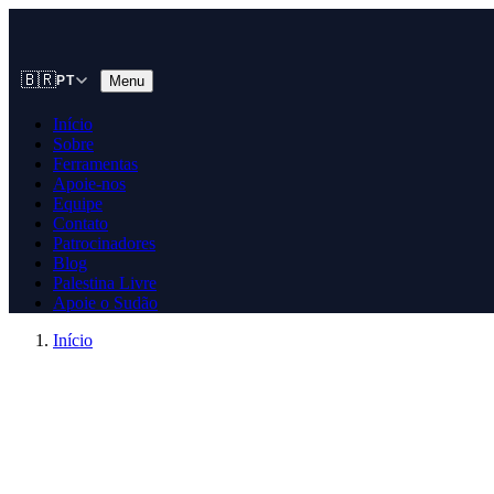
🇧🇷
Menu
PT
Início
Sobre
Ferramentas
Apoie-nos
Equipe
Contato
Patrocinadores
Blog
Palestina Livre
Apoie o Sudão
Início