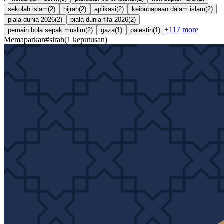
sekolah islam
(
2
)
hijrah
(
2
)
aplikasi
(
2
)
keibubapaan dalam islam
(
2
)
piala dunia 2026
(
2
)
piala dunia fifa 2026
(
2
)
+
117
more
pemain bola sepak muslim
(
2
)
gaza
(
1
)
palestin
(
1
)
Memaparkan
#
sirah
(
1
keputusan
)