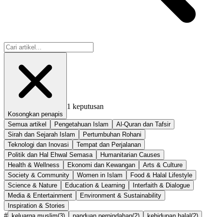
1
keputusan
Kosongkan penapis
Semua artikel
Pengetahuan Islam
Al-Quran dan Tafsir
Sirah dan Sejarah Islam
Pertumbuhan Rohani
Teknologi dan Inovasi
Tempat dan Perjalanan
Politik dan Hal Ehwal Semasa
Humanitarian Causes
Health & Wellness
Ekonomi dan Kewangan
Arts & Culture
Society & Community
Women in Islam
Food & Halal Lifestyle
Science & Nature
Education & Learning
Interfaith & Dialogue
Media & Entertainment
Environment & Sustainability
Inspiration & Stories
#
keluarga muslim
(
3
)
panduan perpindahan
(
2
)
kehidupan halal
(
2
)