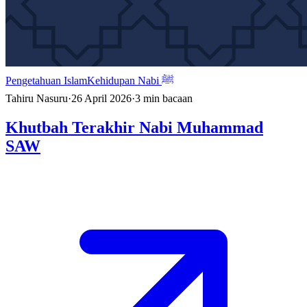
Pengetahuan Islam
Kehidupan Nabi ﷺ
Tahiru Nasuru
·
26 April 2026
·
3
min bacaan
Khutbah Terakhir Nabi Muhammad
SAW