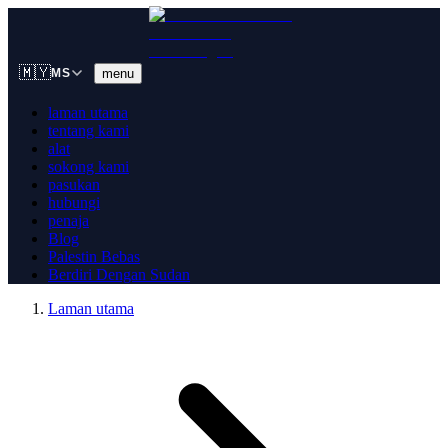
🇲🇾
menu
MS
laman utama
tentang kami
alat
sokong kami
pasukan
hubungi
penaja
Blog
Palestin Bebas
Berdiri Dengan Sudan
Laman utama