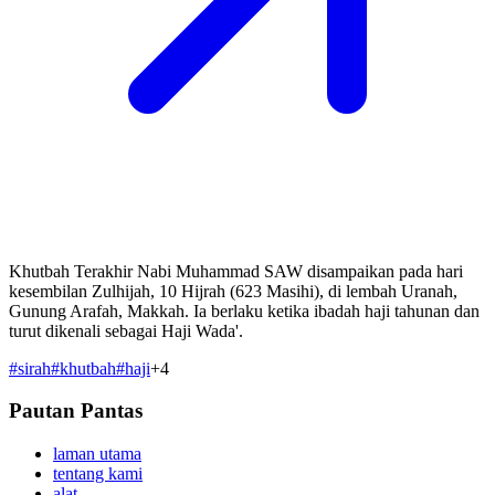
Khutbah Terakhir Nabi Muhammad SAW disampaikan pada hari
kesembilan Zulhijah, 10 Hijrah (623 Masihi), di lembah Uranah,
Gunung Arafah, Makkah. Ia berlaku ketika ibadah haji tahunan dan
turut dikenali sebagai Haji Wada'.
#
sirah
#
khutbah
#
haji
+
4
Pautan Pantas
laman utama
tentang kami
alat