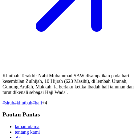
Khutbah Terakhir Nabi Muhammad SAW disampaikan pada hari
kesembilan Zulhijah, 10 Hijrah (623 Masihi), di lembah Uranah,
Gunung Arafah, Makkah. Ia berlaku ketika ibadah haji tahunan dan
turut dikenali sebagai Haji Wada'.
#
sirah
#
khutbah
#
haji
+
4
Pautan Pantas
laman utama
tentang kami
alat