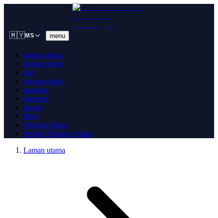
🇲🇾
menu
MS
laman utama
tentang kami
alat
sokong kami
pasukan
hubungi
penaja
Blog
Palestin Bebas
Berdiri Dengan Sudan
Laman utama