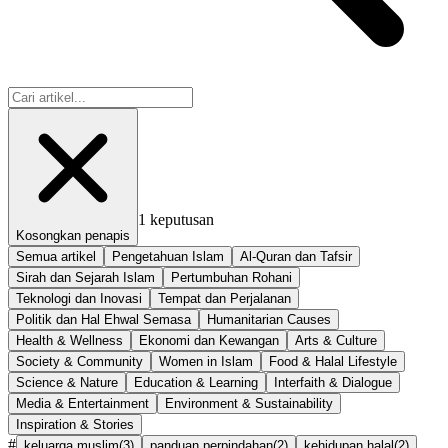
1
keputusan
Kosongkan penapis
Semua artikel
Pengetahuan Islam
Al-Quran dan Tafsir
Sirah dan Sejarah Islam
Pertumbuhan Rohani
Teknologi dan Inovasi
Tempat dan Perjalanan
Politik dan Hal Ehwal Semasa
Humanitarian Causes
Health & Wellness
Ekonomi dan Kewangan
Arts & Culture
Society & Community
Women in Islam
Food & Halal Lifestyle
Science & Nature
Education & Learning
Interfaith & Dialogue
Media & Entertainment
Environment & Sustainability
Inspiration & Stories
#
keluarga muslim
(
3
)
panduan perpindahan
(
2
)
kehidupan halal
(
2
)