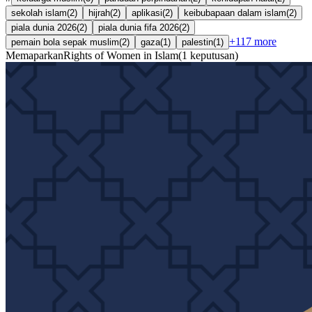
sekolah islam
(
2
)
hijrah
(
2
)
aplikasi
(
2
)
keibubapaan dalam islam
(
2
)
piala dunia 2026
(
2
)
piala dunia fifa 2026
(
2
)
+
117
more
pemain bola sepak muslim
(
2
)
gaza
(
1
)
palestin
(
1
)
Memaparkan
Rights of Women in Islam
(
1
keputusan
)