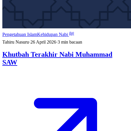
Pengetahuan Islam
Kehidupan Nabi ﷺ
Tahiru Nasuru
·
26 April 2026
·
3
min bacaan
Khutbah Terakhir Nabi Muhammad
SAW