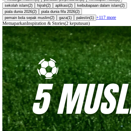
sekolah islam
(
2
)
hijrah
(
2
)
aplikasi
(
2
)
keibubapaan dalam islam
(
2
)
piala dunia 2026
(
2
)
piala dunia fifa 2026
(
2
)
+
117
more
pemain bola sepak muslim
(
2
)
gaza
(
1
)
palestin
(
1
)
Memaparkan
Inspiration & Stories
(
2
keputusan
)