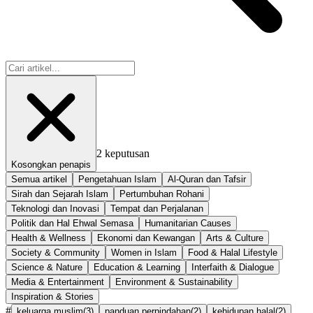
2
keputusan
Kosongkan penapis
Semua artikel
Pengetahuan Islam
Al-Quran dan Tafsir
Sirah dan Sejarah Islam
Pertumbuhan Rohani
Teknologi dan Inovasi
Tempat dan Perjalanan
Politik dan Hal Ehwal Semasa
Humanitarian Causes
Health & Wellness
Ekonomi dan Kewangan
Arts & Culture
Society & Community
Women in Islam
Food & Halal Lifestyle
Science & Nature
Education & Learning
Interfaith & Dialogue
Media & Entertainment
Environment & Sustainability
Inspiration & Stories
#
keluarga muslim
(
3
)
panduan perpindahan
(
2
)
kehidupan halal
(
2
)