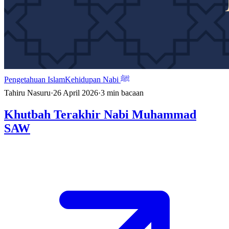
Pengetahuan Islam
Kehidupan Nabi ﷺ
Tahiru Nasuru
·
26 April 2026
·
3
min bacaan
Khutbah Terakhir Nabi Muhammad
SAW