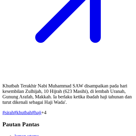
Khutbah Terakhir Nabi Muhammad SAW disampaikan pada hari
kesembilan Zulhijah, 10 Hijrah (623 Masihi), di lembah Uranah,
Gunung Arafah, Makkah. Ia berlaku ketika ibadah haji tahunan dan
turut dikenali sebagai Haji Wada'.
#
sirah
#
khutbah
#
haji
+
4
Pautan Pantas