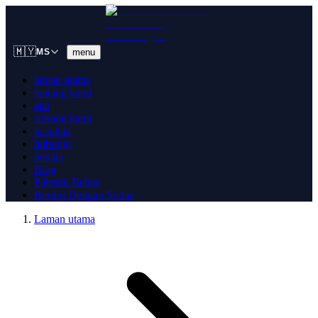
🇲🇾
menu
MS
laman utama
tentang kami
alat
sokong kami
pasukan
hubungi
penaja
Blog
Palestin Bebas
Berdiri Dengan Sudan
Laman utama