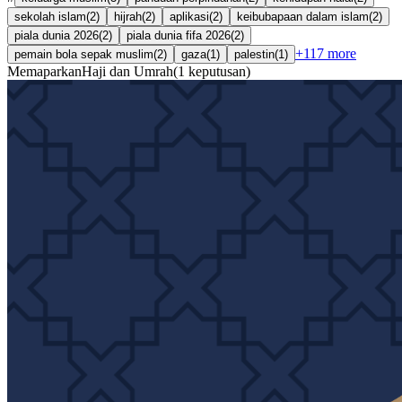
sekolah islam
(
2
)
hijrah
(
2
)
aplikasi
(
2
)
keibubapaan dalam islam
(
2
)
piala dunia 2026
(
2
)
piala dunia fifa 2026
(
2
)
+
117
more
pemain bola sepak muslim
(
2
)
gaza
(
1
)
palestin
(
1
)
Memaparkan
Haji dan Umrah
(
1
keputusan
)