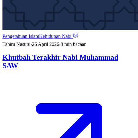
Pengetahuan Islam
Kehidupan Nabi ﷺ
Tahiru Nasuru
·
26 April 2026
·
3
min bacaan
Khutbah Terakhir Nabi Muhammad
SAW