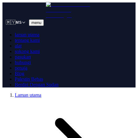
🇲🇾
menu
MS
laman utama
tentang kami
alat
sokong kami
pasukan
hubungi
penaja
Blog
Palestin Bebas
Berdiri Dengan Sudan
Laman utama