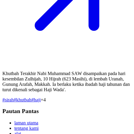
Khutbah Terakhir Nabi Muhammad SAW disampaikan pada hari
kesembilan Zulhijah, 10 Hijrah (623 Masihi), di lembah Uranah,
Gunung Arafah, Makkah. Ia berlaku ketika ibadah haji tahunan dan
turut dikenali sebagai Haji Wada'.
#
sirah
#
khutbah
#
haji
+
4
Pautan Pantas
laman utama
tentang kami
alat