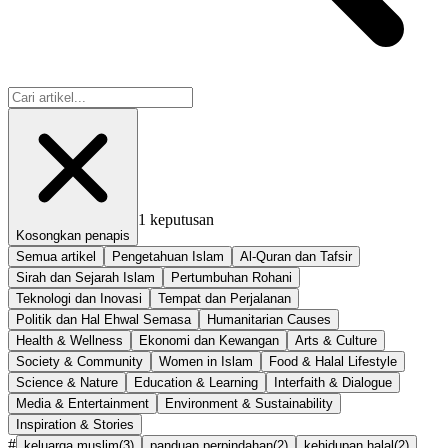
1
keputusan
Kosongkan penapis
Semua artikel
Pengetahuan Islam
Al-Quran dan Tafsir
Sirah dan Sejarah Islam
Pertumbuhan Rohani
Teknologi dan Inovasi
Tempat dan Perjalanan
Politik dan Hal Ehwal Semasa
Humanitarian Causes
Health & Wellness
Ekonomi dan Kewangan
Arts & Culture
Society & Community
Women in Islam
Food & Halal Lifestyle
Science & Nature
Education & Learning
Interfaith & Dialogue
Media & Entertainment
Environment & Sustainability
Inspiration & Stories
#
keluarga muslim
(
3
)
panduan perpindahan
(
2
)
kehidupan halal
(
2
)