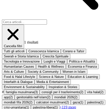
1
risultati
Cancella filtri
Tutti gli articoli
Conoscenza Islamica
Corano e Tafsir
Seerah e Storia Islamica
Crescita Spirituale
Tecnologia e Innovazione
Luoghi e Viaggi
Politica e Attualità
Humanitarian Causes
Health & Wellness
Economia e Finanza
Arts & Culture
Society & Community
Women in Islam
Food & Halal Lifestyle
Science & Nature
Education & Learning
Interfaith & Dialogue
Media & Entertainment
Environment & Sustainability
Inspiration & Stories
#
famiglia musulmana
(
3
)
consigli per il trasferimento
(
2
)
vita halal
(
2
)
app
(
2
)
genitorialità nell’islam
(
2
)
mondiali 2026
(
2
)
mondiali fifa 2026
(
2
)
calciatori musulmani
(
2
)
gaza
(
1
)
palestina
(
1
)
+
119
more
crisi-umanitaria
(
1
)
palestina-libera
(
1
)