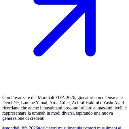
Con l’avanzare dei Mondiali FIFA 2026, giocatori come Ousmane
Dembélé, Lamine Yamal, Arda Güler, Achraf Hakimi e Yasin Ayari
ricordano che anche i musulmani possono brillare ai massimi livelli e
rappresentare la ummah in modi diversi, ispirando una nuova
generazione di credenti.
#
mondiali fifa 2026
#
calciatori musulmani
#
giocatori musulmani ai