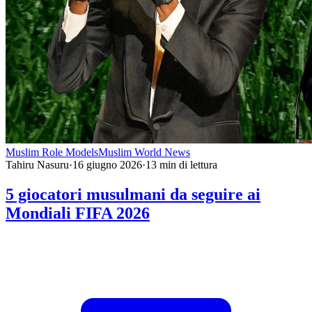
Muslim Role Models
Muslim World News
Tahiru Nasuru
·
16 giugno 2026
·
13
min di lettura
5 giocatori musulmani da seguire ai
Mondiali FIFA 2026