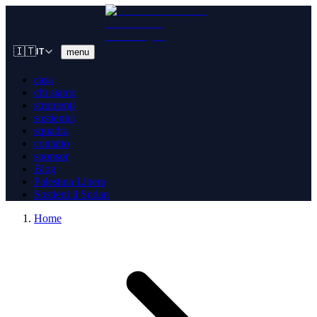
🇮🇹
menu
IT
casa
chi siamo
strumenti
sostienici
squadra
contatto
sponsor
Blog
Palestina Libera
Sostieni il Sudan
Home