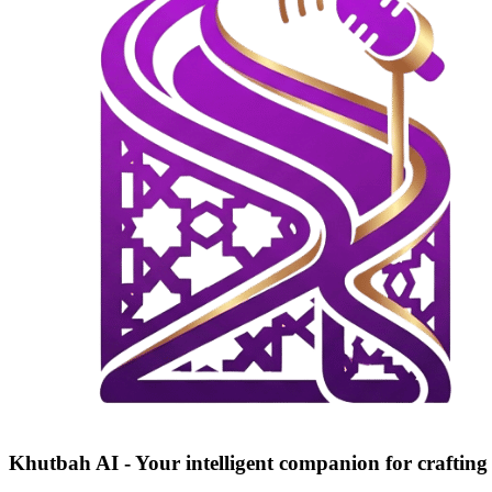
Khutbah AI - Your intelligent companion for craftin