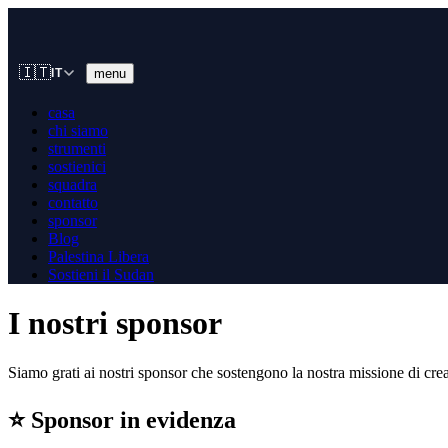
🇮🇹
menu
IT
casa
chi siamo
strumenti
sostienici
squadra
contatto
sponsor
Blog
Palestina Libera
Sostieni il Sudan
I nostri sponsor
Siamo grati ai nostri sponsor che sostengono la nostra missione di crea
⭐
Sponsor in evidenza